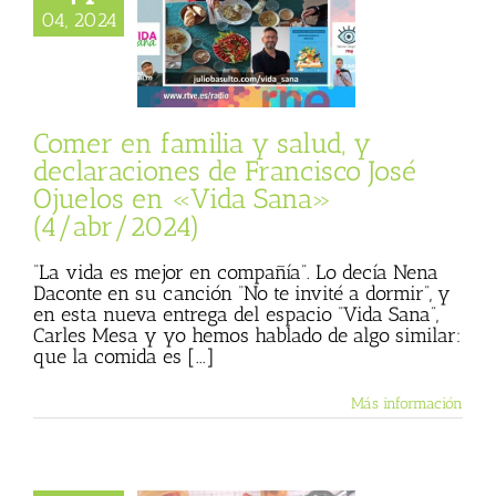
claraciones de
04, 2024
o José Ojuelos en
ana» (4/abr/2024)
 Basulto (Blog
al)
Se me hace
a
Vida Sana
Comer en familia y salud, y
declaraciones de Francisco José
Ojuelos en «Vida Sana»
(4/abr/2024)
“La vida es mejor en compañía”. Lo decía Nena
Daconte en su canción “No te invité a dormir”, y
en esta nueva entrega del espacio “Vida Sana”,
Carles Mesa y yo hemos hablado de algo similar:
que la comida es [...]
Más información