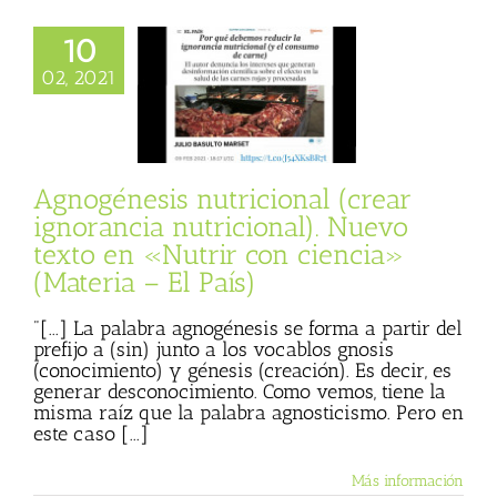
10
esis nutricional
ar ignorancia
02, 2021
nal). Nuevo texto
rir con ciencia»
eria – El País)
 Basulto (Blog
onal)
Materia
Agnogénesis nutricional (crear
ignorancia nutricional). Nuevo
texto en «Nutrir con ciencia»
(Materia – El País)
"[...] La palabra agnogénesis se forma a partir del
prefijo a (sin) junto a los vocablos gnosis
(conocimiento) y génesis (creación). Es decir, es
generar desconocimiento. Como vemos, tiene la
misma raíz que la palabra agnosticismo. Pero en
este caso [...]
Más información