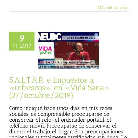
Más información
A.R. e impuestos a
9
scos», en «Vida
27/octubre/2019)
11, 2019
tica Procesal
sta
Julio Basulto
 personal)
Más
etales menos
es
Secretos de la
S.A.L.T.A.R. e impuestos a
sana
Vida Sana
«refrescos», en «Vida Sana»
(27/octubre/2019)
Como indiqué hace unos días en mis redes
sociales, es comprensible preocuparse de
conservar el reloj, el ordenador portátil, el
teléfono móvil. Preocuparse de conservar el
dinero, el trabajo, el hogar. Son preocupaciones
racionales y totalmente justificadas, sin duda. Lo