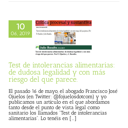
10
e intolerancias
arias: de dudosa
06, 2019
d y con más riesgo
 que parece.
a Procesal
Julio
 (Blog personal)
de Julio Basulto
Test de intolerancias alimentarias:
de dudosa legalidad y con más
riesgo del que parece.
El pasado 16 de mayo, el abogado Francisco José
Ojuelos (en Twitter: @fojuelosdotcom) y yo
publicamos un artículo en el que abordamos
tanto desde el punto de vista legal como
sanitario los llamados "Test de intolerancias
alimentarias". Lo tenéis en [...]