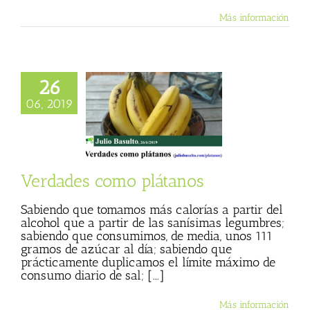
Más información
26
s como plátanos
06, 2019
 Basulto (Blog
l)
Más vegetales
animales
Textos
Julio Basulto
Verdades como plátanos
Sabiendo que tomamos más calorías a partir del
alcohol que a partir de las sanísimas legumbres;
sabiendo que consumimos, de media, unos 111
gramos de azúcar al día; sabiendo que
prácticamente duplicamos el límite máximo de
consumo diario de sal; [...]
Más información