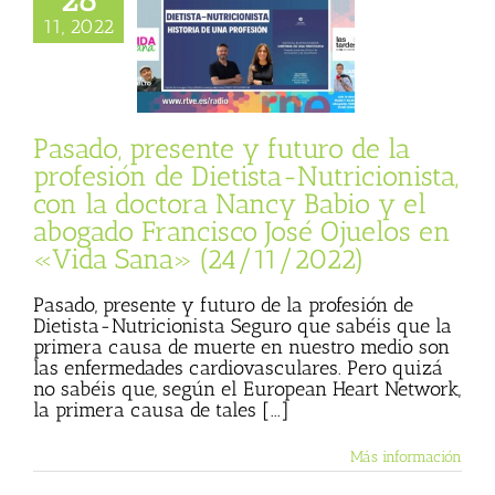
Nutricionista, con
11, 2022
a Nancy Babio y el
o Francisco José
s en «Vida Sana»
24/11/2022)
sta
Julio Basulto
Pasado, presente y futuro de la
personal)
Vida
profesión de Dietista-Nutricionista,
Sana
con la doctora Nancy Babio y el
abogado Francisco José Ojuelos en
«Vida Sana» (24/11/2022)
Pasado, presente y futuro de la profesión de
Dietista-Nutricionista Seguro que sabéis que la
primera causa de muerte en nuestro medio son
las enfermedades cardiovasculares. Pero quizá
no sabéis que, según el European Heart Network,
la primera causa de tales [...]
Más información