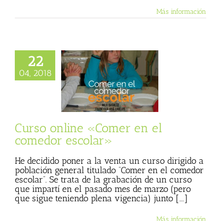
Más información
22
04, 2018
nline «Comer en
medor escolar»
Julio Basulto (Blog
personal)
Curso online «Comer en el
comedor escolar»
He decidido poner a la venta un curso dirigido a
población general titulado “Comer en el comedor
escolar”. Se trata de la grabación de un curso
que impartí en el pasado mes de marzo (pero
que sigue teniendo plena vigencia) junto [...]
Más información