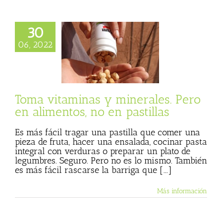
30
 vitaminas y
rales. Pero en
06, 2022
s, no en pastillas
 Basulto (Blog
l)
Más vegetales
animales
Textos
Julio Basulto
Toma vitaminas y minerales. Pero
en alimentos, no en pastillas
Es más fácil tragar una pastilla que comer una
pieza de fruta, hacer una ensalada, cocinar pasta
integral con verduras o preparar un plato de
legumbres. Seguro. Pero no es lo mismo. También
es más fácil rascarse la barriga que [...]
Más información