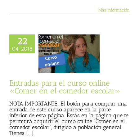
Más información
22
04, 2018
as para el curso
e «Comer en el
dor escolar»
Entradas para el curso online
«Comer en el comedor escolar»
NOTA IMPORTANTE: El botón para comprar una
entrada de este curso aparece en la parte
inferior de esta página. Estás en la página que te
permitirá adquirir el curso online "Comer en el
comedor escolar”, dirigido a población general.
Tienes [...]