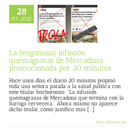
gañosa) infusión
28
magrasas de
07, 2021
na promocionada
 20 minutos
sco José Ojuelos
 Basulto (Blog
l)
Textos de Julio
La (engañosa) infusión
Basulto
quemagrasas de Mercadona
promocionada por 20 minutos
Hace unos días, el diario 20 minutos propinó
toda una señora patada a la salud pública con
este titular bochornoso: "La infusión
quemagrasas de Mercadona que termina con la
barriga cervecera". Ahora mismo no aparece
dicho titular, como justifico más [...]
Más información