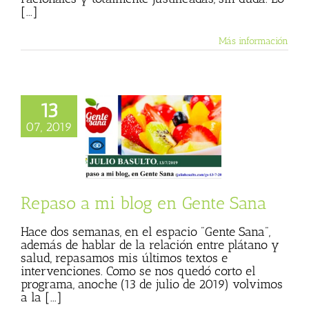
[...]
Más información
13
 mi blog en Gente
07, 2019
Sana
tica Procesal
sta
Gente Sana
 Basulto (Blog
personal)
Repaso a mi blog en Gente Sana
Hace dos semanas, en el espacio "Gente Sana",
además de hablar de la relación entre plátano y
salud, repasamos mis últimos textos e
intervenciones. Como se nos quedó corto el
programa, anoche (13 de julio de 2019) volvimos
a la [...]