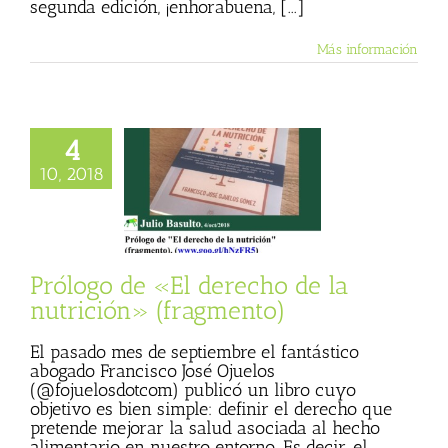
segunda edición, ¡enhorabuena, [...]
Más información
4
de «El derecho de
10, 2018
ción» (fragmento)
a Procesal
Julio
 (Blog personal)
s
Textos de Julio
Basulto
Prólogo de «El derecho de la
nutrición» (fragmento)
El pasado mes de septiembre el fantástico
abogado Francisco José Ojuelos
(@fojuelosdotcom) publicó un libro cuyo
objetivo es bien simple: definir el derecho que
pretende mejorar la salud asociada al hecho
alimentario en nuestro entorno. Es decir, el