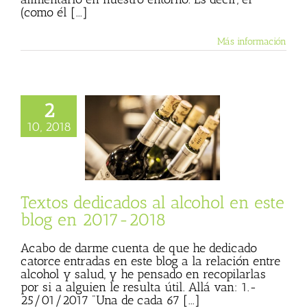
(como él [...]
Más información
2
s dedicados al
10, 2018
 en este blog en
2017-2018
 Basulto (Blog
l)
Textos de Julio
Basulto
Textos dedicados al alcohol en este
blog en 2017-2018
Acabo de darme cuenta de que he dedicado
catorce entradas en este blog a la relación entre
alcohol y salud, y he pensado en recopilarlas
por si a alguien le resulta útil. Allá van: 1.-
25/01/2017 "Una de cada 67 [...]