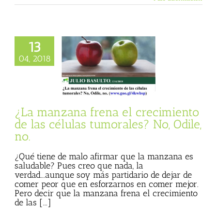
13
anzana frena el
04, 2018
nto de las células
s? No, Odile, no.
 Basulto (Blog
l)
Textos de Julio
Basulto
¿La manzana frena el crecimiento
de las células tumorales? No, Odile,
no.
¿Qué tiene de malo afirmar que la manzana es
saludable? Pues creo que nada, la
verdad...aunque soy más partidario de dejar de
comer peor que en esforzarnos en comer mejor.
Pero decir que la manzana frena el crecimiento
de las [...]