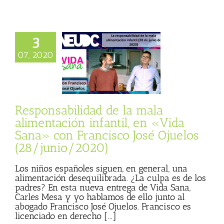
sabilidad de la
3
entación infantil,
07, 2020
Vida Sana» con
sco José Ojuelos
/junio/2020)
sco José Ojuelos
 Basulto (Blog
Responsabilidad de la mala
nal)
Vida Sana
alimentación infantil, en «Vida
Sana» con Francisco José Ojuelos
(28/junio/2020)
Los niños españoles siguen, en general, una
alimentación desequilibrada. ¿La culpa es de los
padres? En esta nueva entrega de Vida Sana,
Carles Mesa y yo hablamos de ello junto al
abogado Francisco José Ojuelos. Francisco es
licenciado en derecho [...]