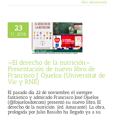
Más información
derecho de la
23
ón» Presentación
11, 2018
uevo libro de
isco J. Ojuelos
itat de Vic y RNE)
sta
Gente Sana
 Basulto (Blog
«El derecho de la nutrición»
personal)
Presentación de nuevo libro de
Francisco J. Ojuelos (Universitat de
Vic y RNE)
El pasado día 22 de noviembre, el siempre
fantástico y admirado Francisco José Ojuelos
(@fojuelosdotcom) presentó su nuevo libro, El
derecho de la nutrición (ed. Amarante). La obra,
prologada por Julio Basulto ha llegado ya a su