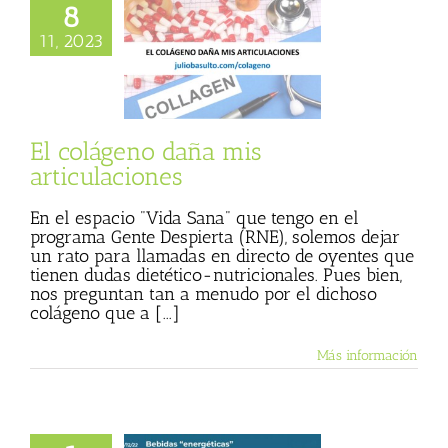
8
lágeno daña mis
11, 2023
ticulaciones
sco José Ojuelos
 Basulto (Blog
l)
Textos de Julio
Basulto
El colágeno daña mis
articulaciones
En el espacio "Vida Sana" que tengo en el
programa Gente Despierta (RNE), solemos dejar
un rato para llamadas en directo de oyentes que
tienen dudas dietético-nutricionales. Pues bien,
nos preguntan tan a menudo por el dichoso
colágeno que a [...]
Más información