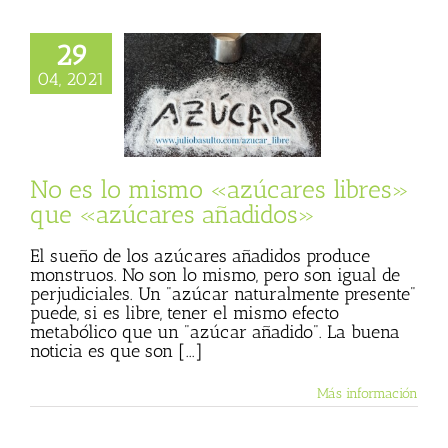
29
o mismo «azúcares
04, 2021
» que «azúcares
añadidos»
r sin sed
Julio
 (Blog personal)
de Julio Basulto
No es lo mismo «azúcares libres»
que «azúcares añadidos»
El sueño de los azúcares añadidos produce
monstruos. No son lo mismo, pero son igual de
perjudiciales. Un "azúcar naturalmente presente"
puede, si es libre, tener el mismo efecto
metabólico que un "azúcar añadido". La buena
noticia es que son [...]
Más información