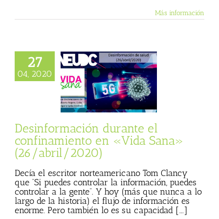
Más información
27
rmación durante
04, 2020
namiento en «Vida
(26/abril/2020)
sta
Julio Basulto
personal)
Vida
Sana
Desinformación durante el
confinamiento en «Vida Sana»
(26/abril/2020)
Decía el escritor norteamericano Tom Clancy
que “Si puedes controlar la información, puedes
controlar a la gente”. Y hoy (más que nunca a lo
largo de la historia) el flujo de información es
enorme. Pero también lo es su capacidad [...]