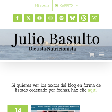
Saltar
Mi cuenta
CARRITO
al
contenido
Facebook
X
YouTube
Instagram
Spotify
Bluesky
Threads
Wikipedia
social
Si quieres ver los textos del blog en forma de
listado ordenado por fechas, haz clic
aquí
.
14
 familia y salud,