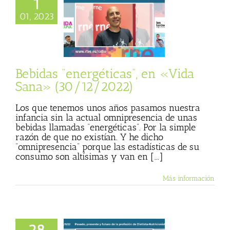
1
“energéticas”, en
01, 2023
ana» (30/12/2022)
in sed
Entrevista
sco José Ojuelos
 Basulto (Blog
nal)
Vida Sana
Bebidas “energéticas”, en «Vida
Sana» (30/12/2022)
Los que tenemos unos años pasamos nuestra
infancia sin la actual omnipresencia de unas
bebidas llamadas “energéticas”. Por la simple
razón de que no existían. Y he dicho
“omnipresencia” porque las estadísticas de su
consumo son altísimas y van en [...]
Más información
presente y futuro
a profesión de
28