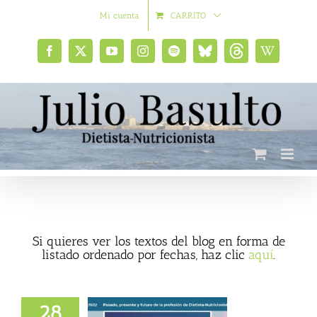
Saltar
Mi cuenta
CARRITO
al
contenido
Facebook
X
YouTube
Instagram
Spotify
Bluesky
Threads
Wikipedia
social
Si quieres ver los textos del blog en forma de
listado ordenado por fechas, haz clic
aquí
.
presente y futuro
a profesión de
28