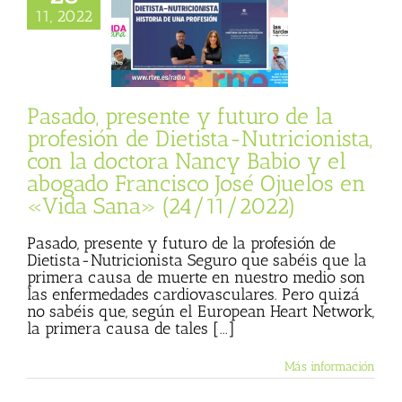
Nutricionista, con
11, 2022
a Nancy Babio y el
o Francisco José
s en «Vida Sana»
24/11/2022)
sta
Julio Basulto
Pasado, presente y futuro de la
personal)
Vida
profesión de Dietista-Nutricionista,
Sana
con la doctora Nancy Babio y el
abogado Francisco José Ojuelos en
«Vida Sana» (24/11/2022)
Pasado, presente y futuro de la profesión de
Dietista-Nutricionista Seguro que sabéis que la
primera causa de muerte en nuestro medio son
las enfermedades cardiovasculares. Pero quizá
no sabéis que, según el European Heart Network,
la primera causa de tales [...]
Más información