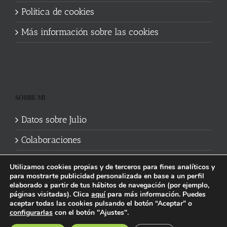
Política de cookies
Más información sobre las cookies
SOBRE MI
Datos sobre Julio
Colaboraciones
Utilizamos cookies propias y de terceros para fines analíticos y
para mostrarte publicidad personalizada en base a un perfil
elaborado a partir de tus hábitos de navegación (por ejemplo,
páginas visitadas). Clica
aquí
para más información. Puedes
aceptar todas las cookies pulsando el botón “Aceptar” o
Política de cookies
|
Información legal y privacidad
| Web mantenida
configurarlas
con el botón "Ajustes".
por
Studi7