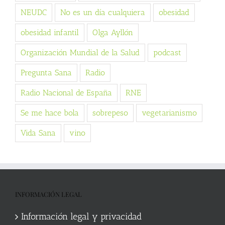
NEUDC
No es un día cualquiera
obesidad
obesidad infantil
Olga Ayllón
Organización Mundial de la Salud
podcast
Pregunta Sana
Radio
Radio Nacional de España
RNE
Se me hace bola
sobrepeso
vegetarianismo
Vida Sana
vino
INFORMACIÓN LEGAL
Información legal y privacidad