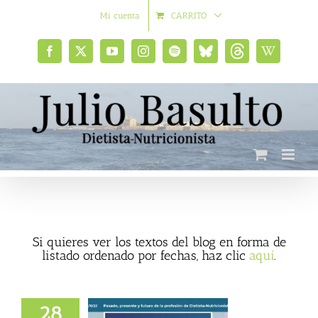
Saltar
Mi cuenta
CARRITO
al
contenido
Facebook
X
YouTube
Instagram
Spotify
Bluesky
Threads
Wikipedia
social
Si quieres ver los textos del blog en forma de
listado ordenado por fechas, haz clic
aquí
.
presente y futuro
a profesión de
28