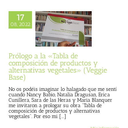
o a la «Tabla de
17
ión de productos
08, 2022
ativas vegetales»
eggie Base)
 Basulto (Blog
l)
Más vegetales
nimales
Prólogos
Prólogo a la «Tabla de
de Julio Basulto
composición de productos y
alternativas vegetales» (Veggie
Base)
No os podéis imaginar lo halagado que me sentí
cuando Nancy Babio, Natalia Dragusan, Erica
Cunillera, Sara de las Heras y Maria Blanquer
me invitaron a prologar su obra "Tabla de
composición de productos y alternativas
vegetales". Por eso mi [...]