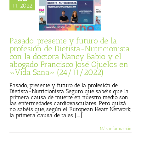
Nutricionista, con
11, 2022
a Nancy Babio y el
o Francisco José
s en «Vida Sana»
24/11/2022)
sta
Julio Basulto
Pasado, presente y futuro de la
personal)
Vida
profesión de Dietista-Nutricionista,
Sana
con la doctora Nancy Babio y el
abogado Francisco José Ojuelos en
«Vida Sana» (24/11/2022)
Pasado, presente y futuro de la profesión de
Dietista-Nutricionista Seguro que sabéis que la
primera causa de muerte en nuestro medio son
las enfermedades cardiovasculares. Pero quizá
no sabéis que, según el European Heart Network,
la primera causa de tales [...]
Más información