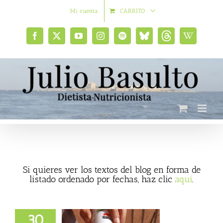
Saltar
Mi cuenta
CARRITO
al
contenido
Facebook
X
YouTube
Instagram
Spotify
Bluesky
Threads
Wikipedia
social
Si quieres ver los textos del blog en forma de
listado ordenado por fechas, haz clic
aquí
.
30
 vitaminas y