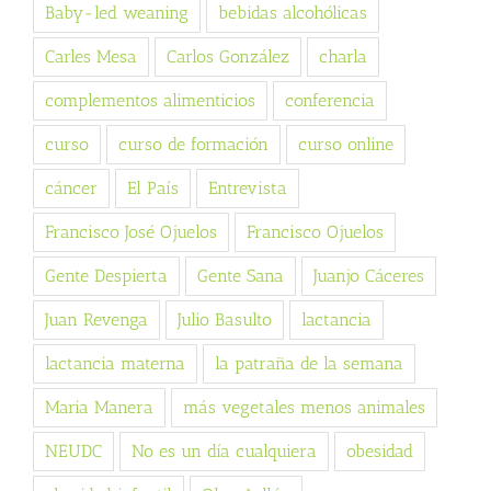
Baby-led weaning
bebidas alcohólicas
Carles Mesa
Carlos González
charla
complementos alimenticios
conferencia
curso
curso de formación
curso online
cáncer
El País
Entrevista
Francisco José Ojuelos
Francisco Ojuelos
Gente Despierta
Gente Sana
Juanjo Cáceres
Juan Revenga
Julio Basulto
lactancia
lactancia materna
la patraña de la semana
Maria Manera
más vegetales menos animales
NEUDC
No es un día cualquiera
obesidad