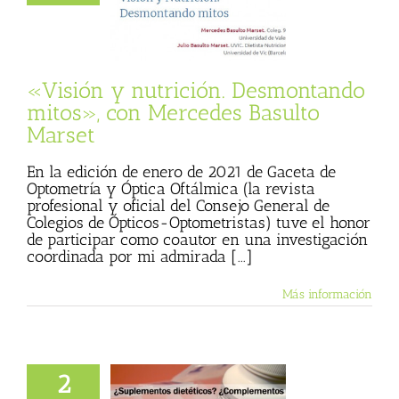
s Basulto Marset
 Basulto (Blog
l)
Textos de Julio
Basulto
«Visión y nutrición. Desmontando
mitos», con Mercedes Basulto
Marset
En la edición de enero de 2021 de Gaceta de
Optometría y Óptica Oftálmica (la revista
profesional y oficial del Consejo General de
Colegios de Ópticos-Optometristas) tuve el honor
de participar como coautor en una investigación
coordinada por mi admirada [...]
Más información
ntos dietéticos?
2
mplementos