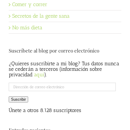
Comer y correr
Secretos de la gente sana
No más dieta
Suscríbete al blog por correo electrónico
¿Quieres suscribirte a mi blog? Tus datos nunca
se cederán a terceros (información sobre
privacidad
aqui
).
Dirección
de
correo
Suscribir
electrónico
Únete a otros 8.128 suscriptores
Entradas recientes