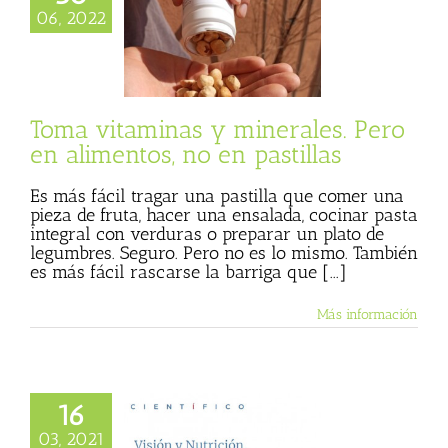
rales. Pero en
06, 2022
s, no en pastillas
 Basulto (Blog
l)
Más vegetales
animales
Textos
Julio Basulto
Toma vitaminas y minerales. Pero
en alimentos, no en pastillas
Es más fácil tragar una pastilla que comer una
pieza de fruta, hacer una ensalada, cocinar pasta
integral con verduras o preparar un plato de
legumbres. Seguro. Pero no es lo mismo. También
es más fácil rascarse la barriga que [...]
Más información
16
ón y nutrición.
03, 2021
ando mitos», con