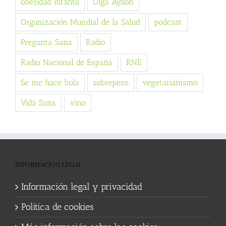
obesidad infantil
Olga Ayllón
Organización Mundial de la Salud
podcast
Pregunta Sana
Radio
Radio Nacional de España
RNE
Se me hace bola
sobrepeso
vegetarianismo
Vida Sana
vino
INFORMACIÓN LEGAL
Información legal y privacidad
Política de cookies