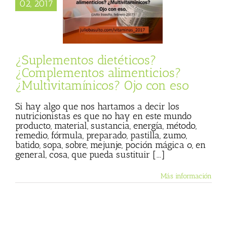
02, 2017
imenticios?
vitamínicos? Ojo
con eso
 Basulto (Blog
l)
No más dieta
¿Suplementos dietéticos?
de Julio Basulto
¿Complementos alimenticios?
¿Multivitamínicos? Ojo con eso
Si hay algo que nos hartamos a decir los
nutricionistas es que no hay en este mundo
producto, material, sustancia, energía, método,
remedio, fórmula, preparado, pastilla, zumo,
batido, sopa, sobre, mejunje, poción mágica o, en
general, cosa, que pueda sustituir [...]
Más información