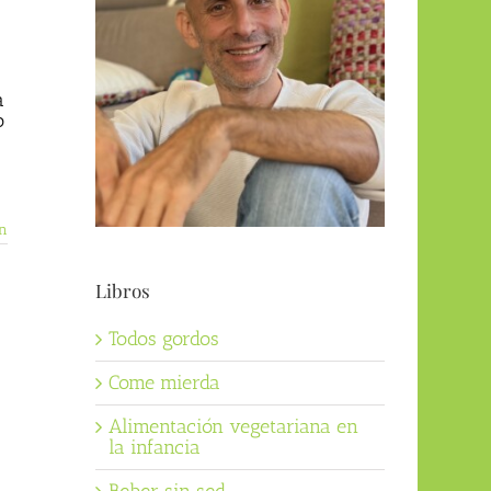
a
o
n
Libros
Todos gordos
Come mierda
Alimentación vegetariana en
la infancia