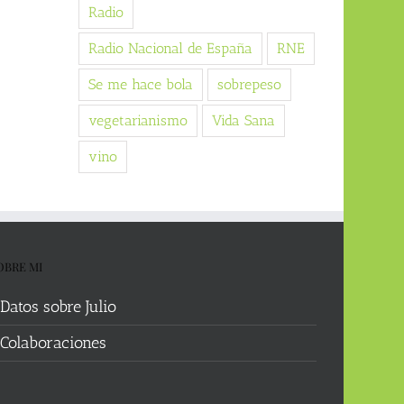
Radio
Radio Nacional de España
RNE
Se me hace bola
sobrepeso
vegetarianismo
Vida Sana
vino
OBRE MI
Datos sobre Julio
Colaboraciones