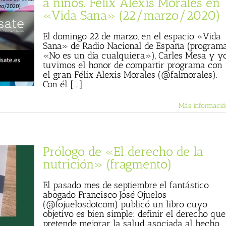
a niños. Félix Alexis Morales en
«Vida Sana» (22/marzo/2020)
El domingo 22 de marzo, en el espacio «Vida
Sana» de Radio Nacional de España (program
«No es un día cualquiera»), Carles Mesa y y
tuvimos el honor de compartir programa con
el gran Félix Alexis Morales (@falmorales).
Con él [...]
Más informació
Prólogo de «El derecho de la
nutrición» (fragmento)
El pasado mes de septiembre el fantástico
abogado Francisco José Ojuelos
(@fojuelosdotcom) publicó un libro cuyo
objetivo es bien simple: definir el derecho que
pretende mejorar la salud asociada al hecho