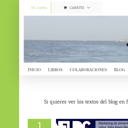
Saltar
al
Mi cuenta
CARRITO
contenido
Inicio
Libros
Colaboraciones
Blog
Si quieres ver los textos del blog en
1