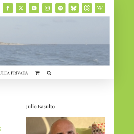
Facebook
X
YouTube
Instagram
Spotify
Bluesky
Threads
Wikipedia
social
ulta privada
Julio Basulto
s