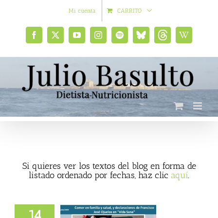
Saltar
Mi cuenta
CARRITO
al
contenido
Facebook
X
YouTube
Instagram
Spotify
Bluesky
Threads
Wikipedia
social
Si quieres ver los textos del blog en forma de
listado ordenado por fechas, haz clic
aquí
.
14
 familia y salud,