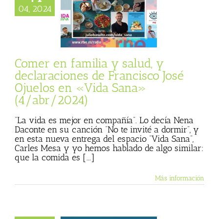
claraciones de
04, 2024
o José Ojuelos en
ana» (4/abr/2024)
 Basulto (Blog
al)
Se me hace
a
Vida Sana
Comer en familia y salud, y
declaraciones de Francisco José
Ojuelos en «Vida Sana»
(4/abr/2024)
“La vida es mejor en compañía”. Lo decía Nena
Daconte en su canción “No te invité a dormir”, y
en esta nueva entrega del espacio “Vida Sana”,
Carles Mesa y yo hemos hablado de algo similar:
que la comida es [...]
Más información
presente y futuro