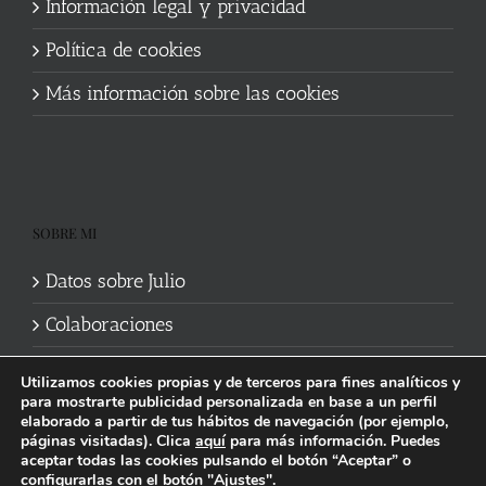
Información legal y privacidad
Política de cookies
Más información sobre las cookies
SOBRE MI
Datos sobre Julio
Colaboraciones
Utilizamos cookies propias y de terceros para fines analíticos y
para mostrarte publicidad personalizada en base a un perfil
elaborado a partir de tus hábitos de navegación (por ejemplo,
páginas visitadas). Clica
aquí
para más información. Puedes
aceptar todas las cookies pulsando el botón “Aceptar” o
Política de cookies
|
Información legal y privacidad
| Web mantenida
configurarlas
con el botón "Ajustes".
por
Studi7