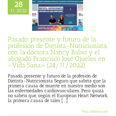
a profesión de
28
Nutricionista, con
11, 2022
a Nancy Babio y el
o Francisco José
s en «Vida Sana»
24/11/2022)
sta
Julio Basulto
Pasado, presente y futuro de la
personal)
Vida
profesión de Dietista-Nutricionista,
Sana
con la doctora Nancy Babio y el
abogado Francisco José Ojuelos en
«Vida Sana» (24/11/2022)
Pasado, presente y futuro de la profesión de
Dietista-Nutricionista Seguro que sabéis que la
primera causa de muerte en nuestro medio son
las enfermedades cardiovasculares. Pero quizá
no sabéis que, según el European Heart Network,
la primera causa de tales [...]
Más información