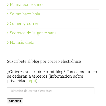
Mamá come sano
Se me hace bola
Comer y correr
Secretos de la gente sana
No más dieta
Suscríbete al blog por correo electrónico
¿Quieres suscribirte a mi blog? Tus datos nunca
se cederán a terceros (información sobre
privacidad
aqui
).
Dirección
de
correo
Suscribir
electrónico