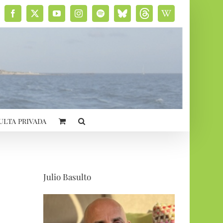
Facebook
X
YouTube
Instagram
Spotify
Bluesky
Threads
Wikipedia
social
ulta privada
Julio Basulto