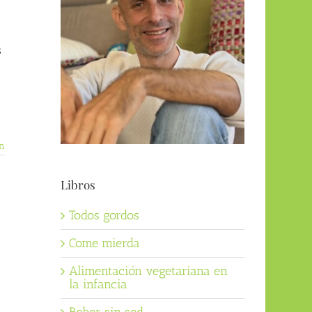
s
n
Libros
Todos gordos
Come mierda
Alimentación vegetariana en
la infancia