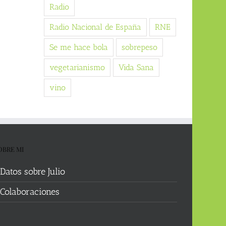
Radio
Radio Nacional de España
RNE
Se me hace bola
sobrepeso
vegetarianismo
Vida Sana
vino
OBRE MI
Datos sobre Julio
Colaboraciones