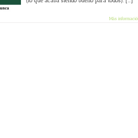
(lo que acaba siendo bueno para todos). [...]
Más informació