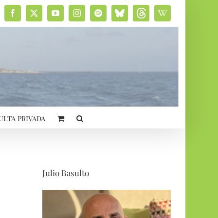
Facebook
X
YouTube
Instagram
Spotify
Bluesky
Threads
Wikipedia
social
ulta privada
Julio Basulto