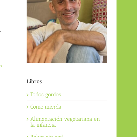
a
n
Libros
Todos gordos
Come mierda
Alimentación vegetariana en
la infancia