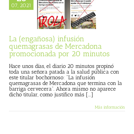
magrasas de
07, 2021
na promocionada
 20 minutos
sco José Ojuelos
 Basulto (Blog
l)
Textos de Julio
La (engañosa) infusión
Basulto
quemagrasas de Mercadona
promocionada por 20 minutos
Hace unos días, el diario 20 minutos propinó
toda una señora patada a la salud pública con
este titular bochornoso: "La infusión
quemagrasas de Mercadona que termina con la
barriga cervecera". Ahora mismo no aparece
dicho titular, como justifico más [...]
Más información