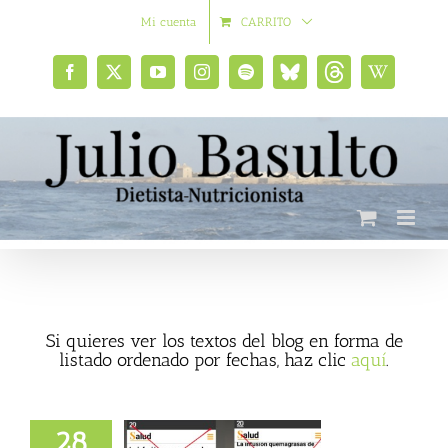
Saltar
Mi cuenta
CARRITO
al
contenido
Facebook
X
YouTube
Instagram
Spotify
Bluesky
Threads
Wikipedia
social
Si quieres ver los textos del blog en forma de
listado ordenado por fechas, haz clic
aquí
.
gañosa) infusión
28