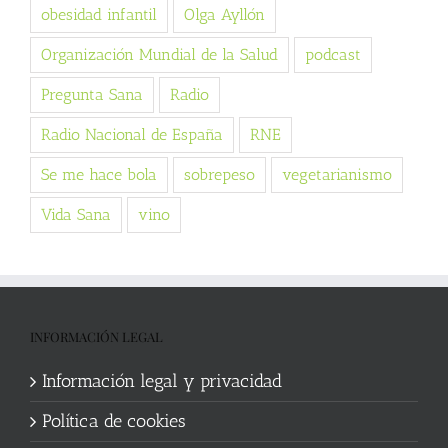
obesidad infantil
Olga Ayllón
Organización Mundial de la Salud
podcast
Pregunta Sana
Radio
Radio Nacional de España
RNE
Se me hace bola
sobrepeso
vegetarianismo
Vida Sana
vino
INFORMACIÓN LEGAL
Información legal y privacidad
Política de cookies