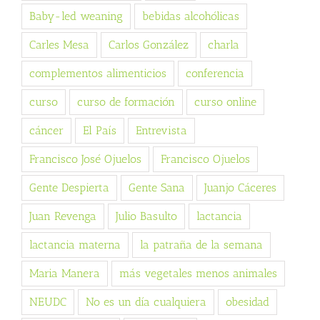
Baby-led weaning
bebidas alcohólicas
Carles Mesa
Carlos González
charla
complementos alimenticios
conferencia
curso
curso de formación
curso online
cáncer
El País
Entrevista
Francisco José Ojuelos
Francisco Ojuelos
Gente Despierta
Gente Sana
Juanjo Cáceres
Juan Revenga
Julio Basulto
lactancia
lactancia materna
la patraña de la semana
Maria Manera
más vegetales menos animales
NEUDC
No es un día cualquiera
obesidad