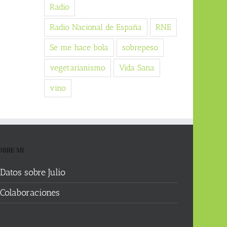
Radio
Radio Nacional de España
RNE
Se me hace bola
sobrepeso
vegetarianismo
Vida Sana
vino
OBRE MI
Datos sobre Julio
Colaboraciones