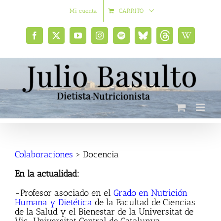
Saltar
Mi cuenta
CARRITO
al
contenido
Facebook
X
YouTube
Instagram
Spotify
Bluesky
Threads
Wikipedia
social
Colaboraciones
> Docencia
En la actualidad:
-Profesor asociado en el
Grado en Nutrición
Humana y Dietética
de la Facultad de Ciencias
de la Salud y el Bienestar de la Universitat de