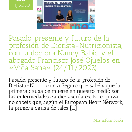
Nutricionista, con
11, 2022
a Nancy Babio y el
o Francisco José
s en «Vida Sana»
24/11/2022)
sta
Julio Basulto
Pasado, presente y futuro de la
personal)
Vida
profesión de Dietista-Nutricionista,
Sana
con la doctora Nancy Babio y el
abogado Francisco José Ojuelos en
«Vida Sana» (24/11/2022)
Pasado, presente y futuro de la profesión de
Dietista-Nutricionista Seguro que sabéis que la
primera causa de muerte en nuestro medio son
las enfermedades cardiovasculares. Pero quizá
no sabéis que, según el European Heart Network,
la primera causa de tales [...]
Más información