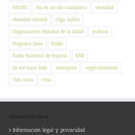
NEUDC
No es un día cualquiera
obesidad
obesidad infantil
Olga Ayllón
Organización Mundial de la Salud
podcast
Pregunta Sana
Radio
Radio Nacional de España
RNE
Se me hace bola
sobrepeso
vegetarianismo
Vida Sana
vino
INFORMACIÓN LEGAL
Información legal y privacidad