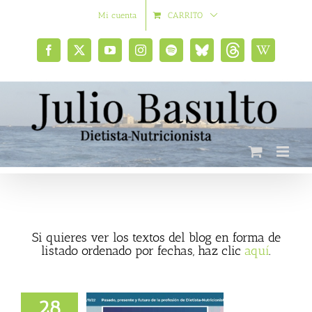
Saltar
Mi cuenta
CARRITO
al
contenido
Facebook
X
YouTube
Instagram
Spotify
Bluesky
Threads
Wikipedia
social
Si quieres ver los textos del blog en forma de
listado ordenado por fechas, haz clic
aquí
.
presente y futuro
a profesión de
28