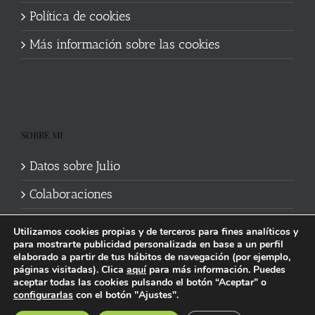
Política de cookies
Más información sobre las cookies
SOBRE MI
Datos sobre Julio
Colaboraciones
Utilizamos cookies propias y de terceros para fines analíticos y
para mostrarte publicidad personalizada en base a un perfil
elaborado a partir de tus hábitos de navegación (por ejemplo,
páginas visitadas). Clica
aquí
para más información. Puedes
aceptar todas las cookies pulsando el botón “Aceptar” o
Política de cookies
|
Información legal y privacidad
| Web mantenida
configurarlas
con el botón "Ajustes".
por
Studi7