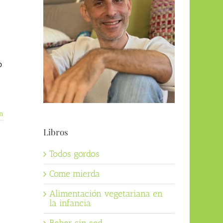
o
n
Libros
Todos gordos
Come mierda
Alimentación vegetariana en
la infancia