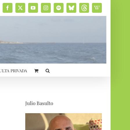
Facebook
X
YouTube
Instagram
Spotify
Bluesky
Threads
Wikipedia
social
ulta privada
Julio Basulto