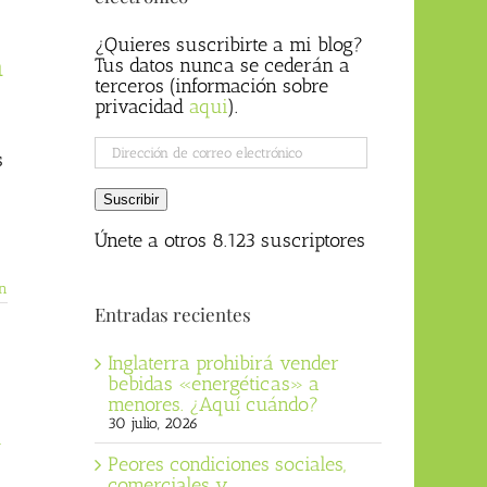
¿Quieres suscribirte a mi blog?
a
Tus datos nunca se cederán a
terceros (información sobre
privacidad
aqui
).
Dirección
s
de
correo
Suscribir
electrónico
Únete a otros 8.123 suscriptores
n
Entradas recientes
Inglaterra prohibirá vender
bebidas «energéticas» a
menores. ¿Aquí cuándo?
30 julio, 2026
»
Peores condiciones sociales,
comerciales y