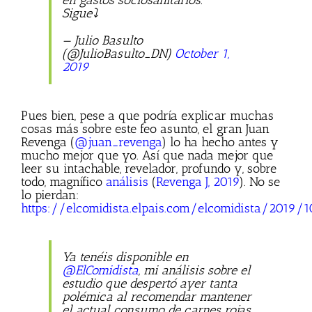
Sigue⤵️
— Julio Basulto
(@JulioBasulto_DN)
October 1,
2019
Pues bien, pese a que podría explicar muchas
cosas más sobre este feo asunto, el gran Juan
Revenga (
@juan_revenga
) lo ha hecho antes y
mucho mejor que yo. Así que nada mejor que
leer su intachable, revelador, profundo y, sobre
todo, magnífico
análisis
(
Revenga J, 2019
). No se
lo pierdan:
https://elcomidista.elpais.com/elcomidista/2019
Ya tenéis disponible en
@ElComidista
, mi análisis sobre el
estudio que despertó ayer tanta
polémica al recomendar mantener
el actual consumo de carnes rojas