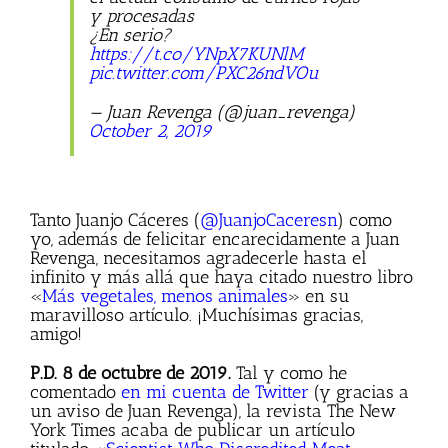
y procesadas
¿En serio?
https://t.co/YNpX7KUNlM
pic.twitter.com/PXC26ndVOu
— Juan Revenga (@juan_revenga)
October 2, 2019
Tanto Juanjo Cáceres (
@JuanjoCaceresn
) como
yo, además de felicitar encarecidamente a Juan
Revenga, necesitamos agradecerle hasta el
infinito y más allá que haya citado nuestro libro
«
Más vegetales, menos animales
» en su
maravilloso artículo. ¡Muchísimas gracias,
amigo!
P.D. 8 de octubre de 2019.
Tal y como he
comentado
en mi cuenta de Twitter
(y gracias a
un aviso de Juan Revenga), la revista The New
York Times acaba de publicar un artículo