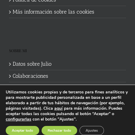
Más información sobre las cookies
SOBRE MI
Datos sobre Julio
Colaboraciones
Utilizamos cookies propias y de terceros para fines analíticos y
para mostrarte publicidad personalizada en base a un perfil
elaborado a partir de tus hábitos de navegación (por ejemplo,
páginas visitadas). Clica
aquí
para más información. Puedes
aceptar todas las cookies pulsando el botón “Aceptar” o
Política de cookies
|
Información legal y privacidad
| Web mantenida
configurarlas
con el botón "Ajustes".
por
Studi7
Facebook
X
YouTube
Instagram
Spotify
Bluesky
Threads
Wikipedia
Aceptar todo
Rechazar todo
Ajustes
social