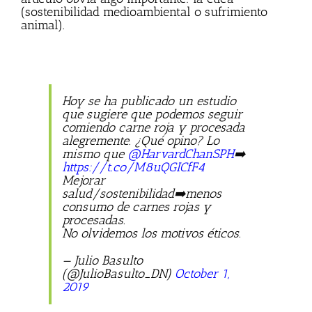
(sostenibilidad medioambiental o sufrimiento
animal).
Hoy se ha publicado un estudio
que sugiere que podemos seguir
comiendo carne roja y procesada
alegremente. ¿Qué opino? Lo
mismo que
@HarvardChanSPH
➡️
https://t.co/M8uQGICfF4
Mejorar
salud/sostenibilidad➡️menos
consumo de carnes rojas y
procesadas.
No olvidemos los motivos éticos.
— Julio Basulto
(@JulioBasulto_DN)
October 1,
2019