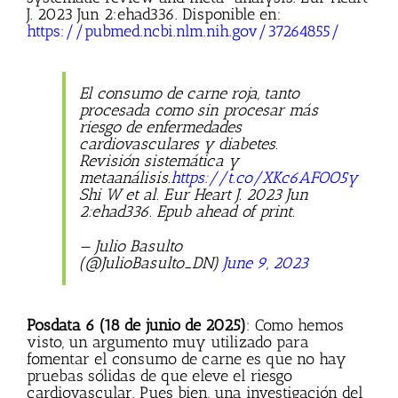
J. 2023 Jun 2:ehad336. Disponible en:
https://pubmed.ncbi.nlm.nih.gov/37264855/
El consumo de carne roja, tanto
procesada como sin procesar más
riesgo de enfermedades
cardiovasculares y diabetes.
Revisión sistemática y
metaanálisis.
https://t.co/XKc6AFOO5y
Shi W et al. Eur Heart J. 2023 Jun
2:ehad336. Epub ahead of print.
— ️‍Julio Basulto
(@JulioBasulto_DN)
June 9, 2023
Posdata 6 (18 de junio de 2025)
: Como hemos
visto, un argumento muy utilizado para
fomentar el consumo de carne es que no hay
pruebas sólidas de que eleve el riesgo
cardiovascular. Pues bien, una investigación del