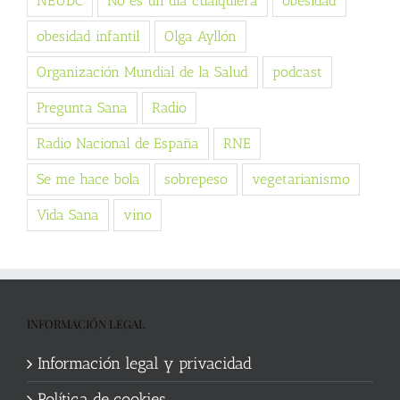
NEUDC
No es un día cualquiera
obesidad
obesidad infantil
Olga Ayllón
Organización Mundial de la Salud
podcast
Pregunta Sana
Radio
Radio Nacional de España
RNE
Se me hace bola
sobrepeso
vegetarianismo
Vida Sana
vino
INFORMACIÓN LEGAL
Información legal y privacidad
Política de cookies