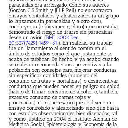
paracaídas era arriesgado. Como sus autores
(Gordon C S Smith y Jill P Pell) no encontraron
ensayos controlados y aleatorizados (a un grupo
lo lanzamos sin paracaídas y a otro con),
concluyeron (irónicamente, claro) que no estaba
demostrado el riesgo de tirarse sin paracaídas
desde un avión (
BMJ. 2003 Dec
20;327(7429):1459-61.
). En realidad, su trabajo
fue un llamamiento al sentido común en el
ámbito de estudios como el que justamente se
acaba de publicar. De hecho, y ya acabo, cuando
se realizan recomendaciones preventivas a la
población con consejos para mejorar conductas,
sin especificar cantidades (aumento del
consumo de frutas y hortalizas), o desincentivar
conductas que pueden poner en peligro su salud
(hábito de fumar, consumo de alcohol o, también,
excesivo consumo de carnes rojas y
procesadas), no es necesario que se diseñe un
ensayo controlado y aleatorizado, sino que basta
con estudios observacionales bien diseñados, tal
y como justificó en 2004 el Instituto Alemán de
Medicina Social, Epidemiología y Economía de la