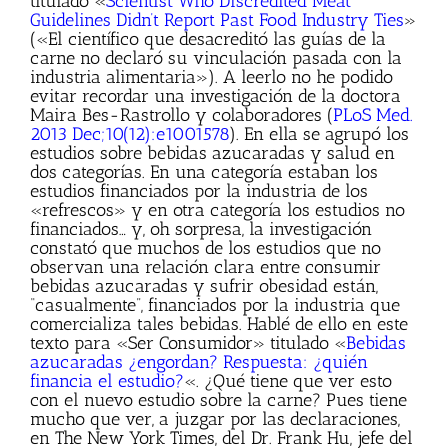
titulado «
Scientist Who Discredited Meat
Guidelines Didn’t Report Past Food Industry Ties
»
(«El científico que desacreditó las guías de la
carne no declaró su vinculación pasada con la
industria alimentaria»). A leerlo no he podido
evitar recordar una investigación de la doctora
Maira Bes-Rastrollo y colaboradores (
PLoS Med.
2013 Dec;10(12):e1001578
). En ella se agrupó los
estudios sobre bebidas azucaradas y salud en
dos categorías. En una categoría estaban los
estudios financiados por la industria de los
«refrescos» y en otra categoría los estudios no
financiados… y, oh sorpresa, la investigación
constató que muchos de los estudios que no
observan una relación clara entre consumir
bebidas azucaradas y sufrir obesidad están,
“casualmente”, financiados por la industria que
comercializa tales bebidas. Hablé de ello en este
texto para «Ser Consumidor» titulado «
Bebidas
azucaradas ¿engordan? Respuesta: ¿quién
financia el estudio?
«. ¿Qué tiene que ver esto
con el nuevo estudio sobre la carne? Pues tiene
mucho que ver, a juzgar por las declaraciones,
en The New York Times, del Dr. Frank Hu, jefe del