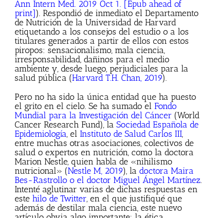
Ann Intern Med. 2019 Oct 1. [Epub ahead of
print]
). Respondió de inmediato el Departamento
de Nutrición de la Universidad de Harvard
etiquetando a los consejos del estudio o a los
titulares generados a partir de ellos con estos
piropos: sensacionalismo, mala ciencia,
irresponsabilidad, dañinos para el medio
ambiente y, desde luego, perjudiciales para la
salud pública (
Harvard T.H. Chan, 2019
).
Pero no ha sido la única entidad que ha puesto
el grito en el cielo. Se ha sumado el
Fondo
Mundial para la Investigación del Cáncer
(World
Cancer Research Fund), la
Sociedad Española de
Epidemiología
, el
Instituto de Salud Carlos III
,
entre muchas otras asociaciones, colectivos de
salud o expertos en nutrición, como la doctora
Marion Nestle, quien habla de «nihilismo
nutricional» (
Nestle M, 2019
), la
doctora Maira
Bes-Rastrollo o el doctor Miguel Ángel Martínez
.
Intenté aglutinar varias de dichas respuestas en
este
hilo de Twitter
, en el que justifiqué que
además de destilar mala ciencia, este nuevo
artículo obvia algo importante: la ética