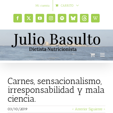
Saltar
Mi cuenta
CARRITO
al
contenido
Facebook
X
YouTube
Instagram
Spotify
Bluesky
Threads
Wikipedia
social
Carnes, sensacionalismo,
irresponsabilidad y mala
ciencia.
03/10/2019
< Anterior
Siguiente >