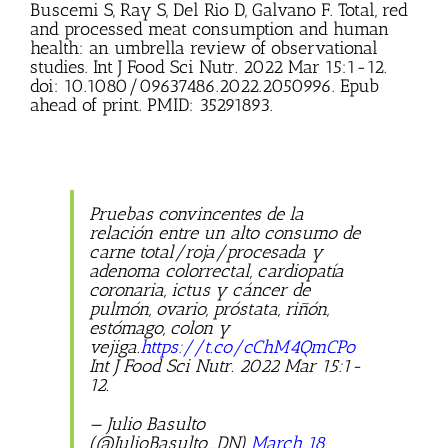
Buscemi S, Ray S, Del Rio D, Galvano F. Total, red
and processed meat consumption and human
health: an umbrella review of observational
studies. Int J Food Sci Nutr. 2022 Mar 15:1-12.
doi: 10.1080/09637486.2022.2050996. Epub
ahead of print. PMID: 35291893.
Pruebas convincentes de la
relación entre un alto consumo de
carne total/roja/procesada y
adenoma colorrectal, cardiopatía
coronaria, ictus y cáncer de
pulmón, ovario, próstata, riñón,
estómago, colon y
vejiga.
https://t.co/cChM4QmCPo
Int J Food Sci Nutr. 2022 Mar 15:1-
12.
— ️‍Julio Basulto
(@JulioBasulto_DN)
March 18,