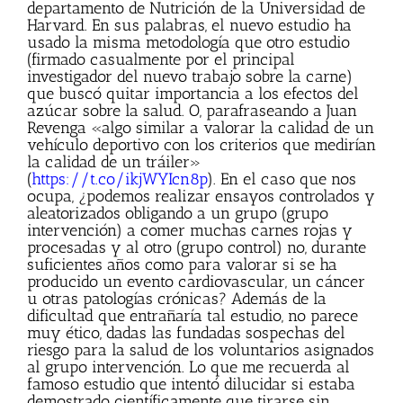
departamento de Nutrición de la Universidad de
Harvard. En sus palabras, el nuevo estudio ha
usado la misma metodología que otro estudio
(firmado casualmente por el principal
investigador del nuevo trabajo sobre la carne)
que buscó quitar importancia a los efectos del
azúcar sobre la salud. O, parafraseando a Juan
Revenga «algo similar a valorar la calidad de un
vehículo deportivo con los criterios que medirían
la calidad de un tráiler»
(
https://t.co/ikjWYIcn8p
). En el caso que nos
ocupa, ¿podemos realizar ensayos controlados y
aleatorizados obligando a un grupo (grupo
intervención) a comer muchas carnes rojas y
procesadas y al otro (grupo control) no, durante
suficientes años como para valorar si se ha
producido un evento cardiovascular, un cáncer
u otras patologías crónicas? Además de la
dificultad que entrañaría tal estudio, no parece
muy ético, dadas las fundadas sospechas del
riesgo para la salud de los voluntarios asignados
al grupo intervención. Lo que me recuerda al
famoso estudio que intentó dilucidar si estaba
demostrado científicamente que tirarse sin