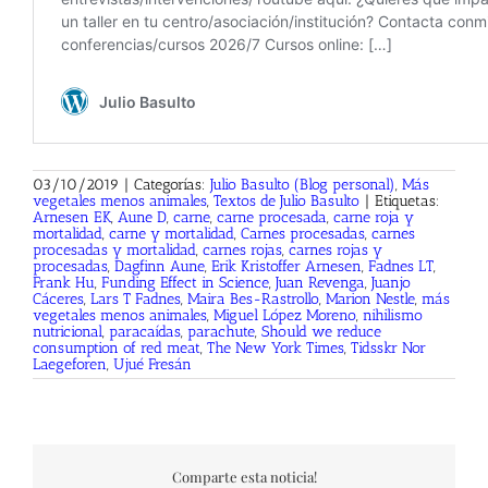
03/10/2019
|
Categorías:
Julio Basulto (Blog personal)
,
Más
vegetales menos animales
,
Textos de Julio Basulto
|
Etiquetas:
Arnesen EK
,
Aune D
,
carne
,
carne procesada
,
carne roja y
mortalidad
,
carne y mortalidad
,
Carnes procesadas
,
carnes
procesadas y mortalidad
,
carnes rojas
,
carnes rojas y
procesadas
,
Dagfinn Aune
,
Erik Kristoffer Arnesen
,
Fadnes LT
,
Frank Hu
,
Funding Effect in Science
,
Juan Revenga
,
Juanjo
Cáceres
,
Lars T Fadnes
,
Maira Bes-Rastrollo
,
Marion Nestle
,
más
vegetales menos animales
,
Miguel López Moreno
,
nihilismo
nutricional
,
paracaídas
,
parachute
,
Should we reduce
consumption of red meat
,
The New York Times
,
Tidsskr Nor
Laegeforen
,
Ujué Fresán
Comparte esta noticia!