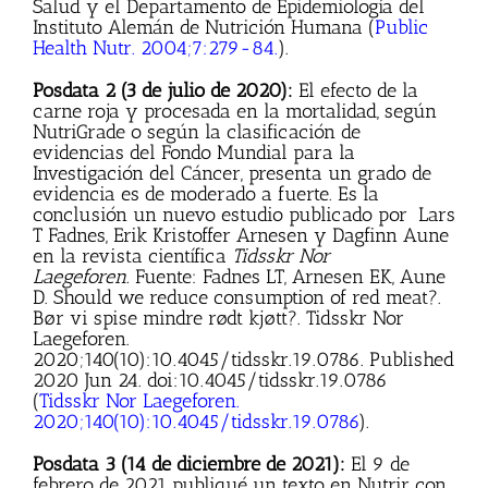
Salud y el Departamento de Epidemiología del
Instituto Alemán de Nutrición Humana (
Public
Health Nutr. 2004;7:279-84.
).
Posdata 2 (3 de julio de 2020):
El efecto de la
carne roja y procesada en la mortalidad, según
NutriGrade o según la clasificación de
evidencias del Fondo Mundial para la
Investigación del Cáncer, presenta un grado de
evidencia es de moderado a fuerte. Es la
conclusión un nuevo estudio publicado por Lars
T Fadnes, Erik Kristoffer Arnesen y Dagfinn Aune
en la revista científica
Tidsskr Nor
Laegeforen.
Fuente: Fadnes LT, Arnesen EK, Aune
D. Should we reduce consumption of red meat?.
Bør vi spise mindre rødt kjøtt?. Tidsskr Nor
Laegeforen.
2020;140(10):10.4045/tidsskr.19.0786. Published
2020 Jun 24. doi:10.4045/tidsskr.19.0786
(
Tidsskr Nor Laegeforen.
2020;140(10):10.4045/tidsskr.19.0786
).
Posdata 3 (14 de diciembre de 2021):
El 9 de
febrero de 2021 publiqué un texto en Nutrir con