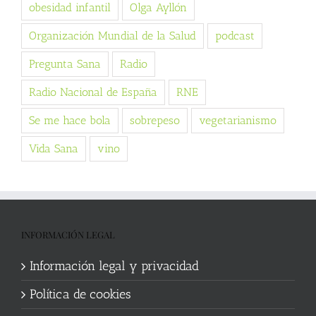
obesidad infantil
Olga Ayllón
Organización Mundial de la Salud
podcast
Pregunta Sana
Radio
Radio Nacional de España
RNE
Se me hace bola
sobrepeso
vegetarianismo
Vida Sana
vino
INFORMACIÓN LEGAL
Información legal y privacidad
Política de cookies