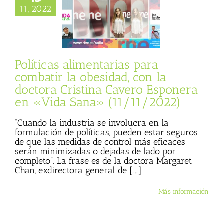
 la obesidad, con
11, 2022
ra Cristina Cavero
a en «Vida Sana»
11/11/2022)
sta
Julio Basulto
personal)
Vida
Políticas alimentarias para
Sana
combatir la obesidad, con la
doctora Cristina Cavero Esponera
en «Vida Sana» (11/11/2022)
“Cuando la industria se involucra en la
formulación de políticas, pueden estar seguros
de que las medidas de control más eficaces
serán minimizadas o dejadas de lado por
completo”. La frase es de la doctora Margaret
Chan, exdirectora general de [...]
Más información