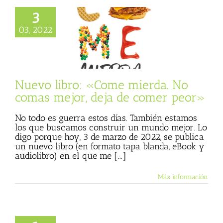
3
 libro: «Come
03, 2022
 No comas mejor,
de comer peor»
 mierda
Julio
 (Blog personal)
de Julio Basulto
Nuevo libro: «Come mierda. No
comas mejor, deja de comer peor»
No todo es guerra estos días. También estamos
los que buscamos construir un mundo mejor. Lo
digo porque hoy, 3 de marzo de 2022, se publica
un nuevo libro (en formato tapa blanda, eBook y
audiolibro) en el que me [...]
Más información