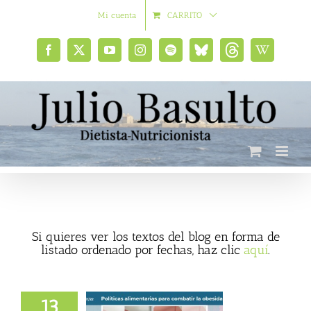
Saltar
Mi cuenta
CARRITO
al
contenido
Facebook
X
YouTube
Instagram
Spotify
Bluesky
Threads
Wikipedia
social
Si quieres ver los textos del blog en forma de
listado ordenado por fechas, haz clic
aquí
.
 alimentarias para
13