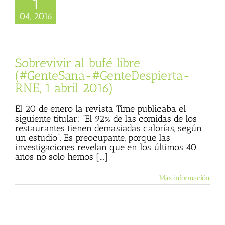
1
vir al bufé libre
04, 2016
GenteSana-
espierta-RNE, 1
abril 2016)
ista
Gente Sana
Sobrevivir al bufé libre
(#GenteSana-#GenteDespierta-
RNE, 1 abril 2016)
El 20 de enero la revista Time publicaba el
siguiente titular: “El 92% de las comidas de los
restaurantes tienen demasiadas calorías, según
un estudio”. Es preocupante, porque las
investigaciones revelan que en los últimos 40
años no solo hemos [...]
Más información