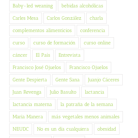
Baby-led weaning
bebidas alcohólicas
Carles Mesa
Carlos González
charla
complementos alimenticios
conferencia
curso
curso de formación
curso online
cáncer
El País
Entrevista
Francisco José Ojuelos
Francisco Ojuelos
Gente Despierta
Gente Sana
Juanjo Cáceres
Juan Revenga
Julio Basulto
lactancia
lactancia materna
la patraña de la semana
Maria Manera
más vegetales menos animales
NEUDC
No es un día cualquiera
obesidad