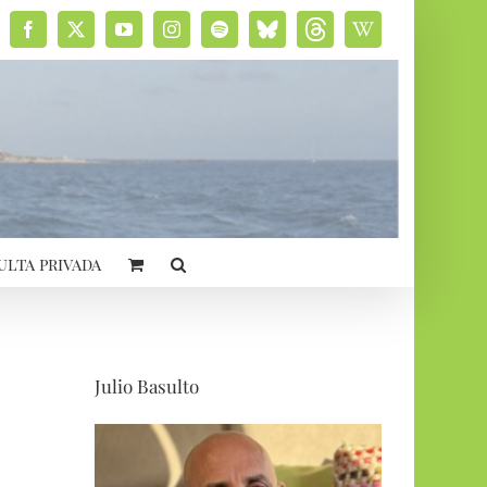
Facebook
X
YouTube
Instagram
Spotify
Bluesky
Threads
Wikipedia
social
ulta privada
Julio Basulto