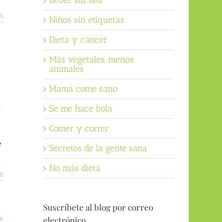
Beber sin sed
n
Niños sin etiquetas
Dieta y cáncer
Más vegetales, menos
animales
Mamá come sano
n
Se me hace bola
Comer y correr
e
Secretos de la gente sana
No más dieta
n
Suscríbete al blog por correo
e
electrónico