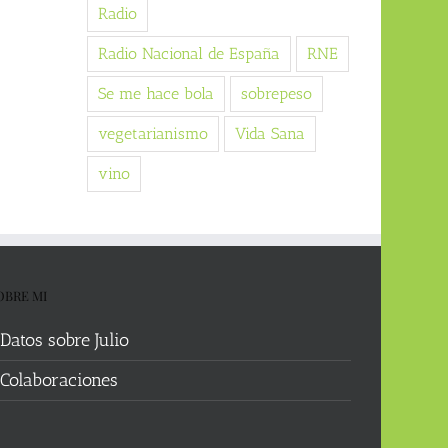
Radio
Radio Nacional de España
RNE
Se me hace bola
sobrepeso
vegetarianismo
Vida Sana
vino
OBRE MI
Datos sobre Julio
Colaboraciones