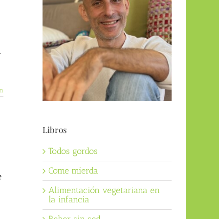
.
n
Libros
Todos gordos
Come mierda
e
Alimentación vegetariana en
la infancia