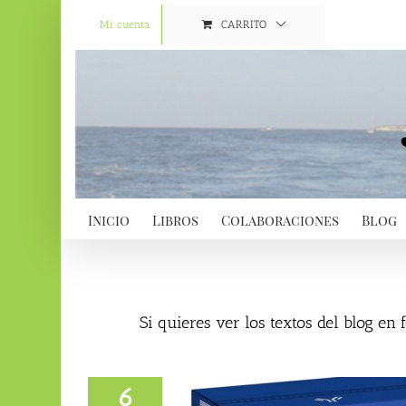
Saltar
al
Mi cuenta
CARRITO
contenido
Inicio
Libros
Colaboraciones
Blog
Si quieres ver los textos del blog en
6