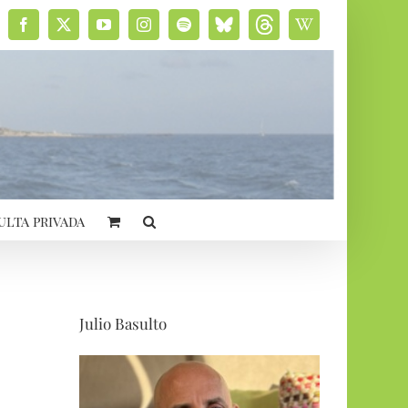
Facebook
X
YouTube
Instagram
Spotify
Bluesky
Threads
Wikipedia
social
ulta privada
Julio Basulto