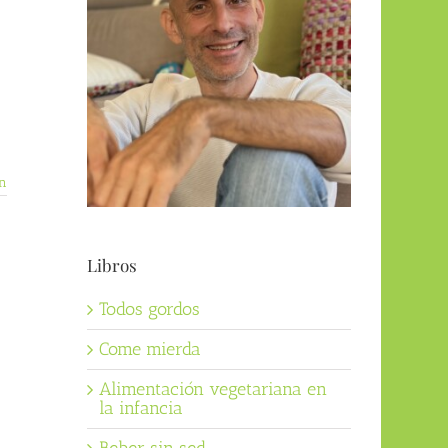
n
Libros
Todos gordos
Come mierda
Alimentación vegetariana en
la infancia