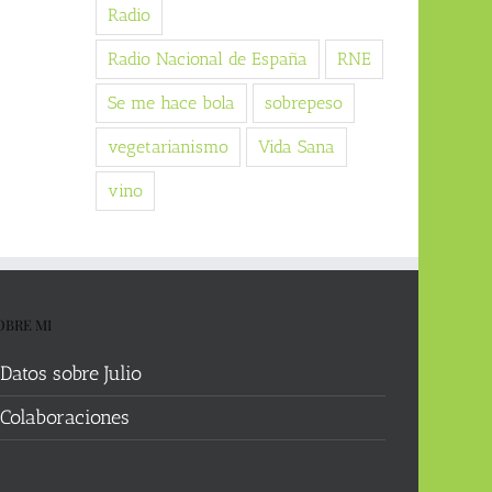
Radio
Radio Nacional de España
RNE
Se me hace bola
sobrepeso
vegetarianismo
Vida Sana
vino
OBRE MI
Datos sobre Julio
Colaboraciones