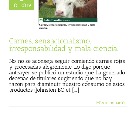
10, 2019
nsabilidad y mala
ciencia.
 Basulto (Blog
l)
Más vegetales
animales
Textos
Julio Basulto
Carnes, sensacionalismo,
irresponsabilidad y mala ciencia.
No, no se aconseja seguir comiendo carnes rojas
y procesadas alegremente. Lo digo porque
anteayer se publicó un estudio que ha generado
decenas de titulares sugiriendo que no hay
razón para disminuir nuestro consumo de estos
productos (Johnston BC, et [...]
Más información