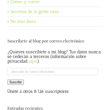
Comer y correr
Secretos de la gente sana
No más dieta
Suscríbete al blog por correo electrónico
¿Quieres suscribirte a mi blog? Tus datos nunca
se cederán a terceros (información sobre
privacidad
aqui
).
Dirección
de
correo
Suscribir
electrónico
Únete a otros 8.126 suscriptores
Entradas recientes