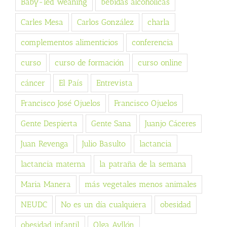
Baby-led weaning
bebidas alcohólicas
Carles Mesa
Carlos González
charla
complementos alimenticios
conferencia
curso
curso de formación
curso online
cáncer
El País
Entrevista
Francisco José Ojuelos
Francisco Ojuelos
Gente Despierta
Gente Sana
Juanjo Cáceres
Juan Revenga
Julio Basulto
lactancia
lactancia materna
la patraña de la semana
Maria Manera
más vegetales menos animales
NEUDC
No es un día cualquiera
obesidad
obesidad infantil
Olga Ayllón