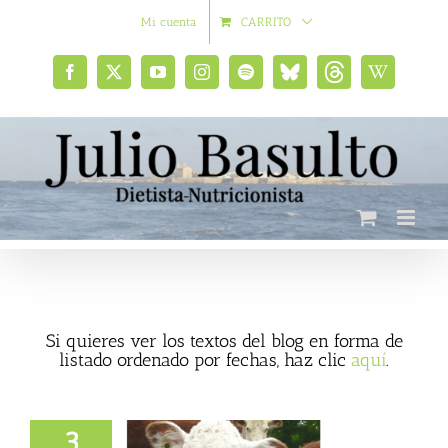
Saltar
Mi cuenta
CARRITO
al
contenido
Facebook
X
YouTube
Instagram
Spotify
Bluesky
Threads
Wikipedia
social
Si quieres ver los textos del blog en forma de
listado ordenado por fechas, haz clic
aquí
.
3
 sensacionalismo,