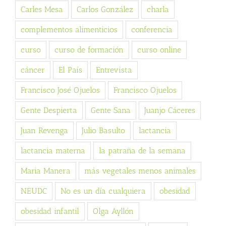
Carles Mesa
Carlos González
charla
complementos alimenticios
conferencia
curso
curso de formación
curso online
cáncer
El País
Entrevista
Francisco José Ojuelos
Francisco Ojuelos
Gente Despierta
Gente Sana
Juanjo Cáceres
Juan Revenga
Julio Basulto
lactancia
lactancia materna
la patraña de la semana
Maria Manera
más vegetales menos animales
NEUDC
No es un día cualquiera
obesidad
obesidad infantil
Olga Ayllón