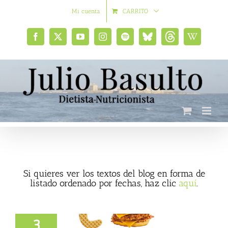
Saltar
Mi cuenta
CARRITO
al
contenido
Facebook
X
YouTube
Instagram
Spotify
Bluesky
Threads
Wikipedia
social
Si quieres ver los textos del blog en forma de
listado ordenado por fechas, haz clic
aquí
.
3