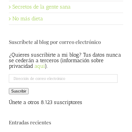
Secretos de la gente sana
No más dieta
Suscríbete al blog por correo electrónico
¿Quieres suscribirte a mi blog? Tus datos nunca
se cederán a terceros (información sobre
privacidad
aqui
).
Dirección
de
correo
Suscribir
electrónico
Únete a otros 8.123 suscriptores
Entradas recientes