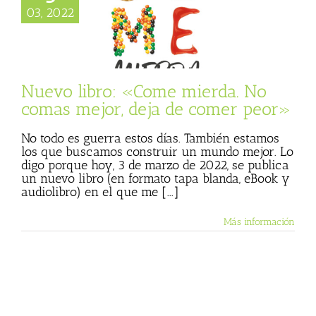
 libro: «Come
03, 2022
 No comas mejor,
de comer peor»
 mierda
Julio
 (Blog personal)
de Julio Basulto
Nuevo libro: «Come mierda. No
comas mejor, deja de comer peor»
No todo es guerra estos días. También estamos
los que buscamos construir un mundo mejor. Lo
digo porque hoy, 3 de marzo de 2022, se publica
un nuevo libro (en formato tapa blanda, eBook y
audiolibro) en el que me [...]
Más información