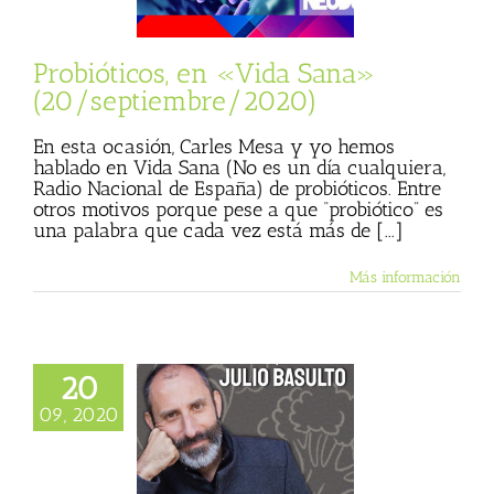
sta
Julio Basulto
personal)
Vida
Sana
Probióticos, en «Vida Sana»
(20/septiembre/2020)
En esta ocasión, Carles Mesa y yo hemos
hablado en Vida Sana (No es un día cualquiera,
Radio Nacional de España) de probióticos. Entre
otros motivos porque pese a que “probiótico” es
una palabra que cada vez está más de [...]
Más información
20
egetal de atún.
09, 2020
era entrega del
st en Storytel!
sta
Julio Basulto