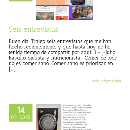
s entrevistas
sta
Julio Basulto
og personal)
Seis entrevistas
Buen día. Traigo seis entrevistas que me han
hecho recientemente y que hasta hoy no he
tenido tiempo de compartir por aquí: 1.- «Julio
Basulto, dietista y nutricionista: “Comer de todo
no es comer sano. Comer sano es priorizar en
[...]
Más información
14
ovedades: texto
arianismo» en la
03, 2025
a 5W, y algunas
ntrevistas