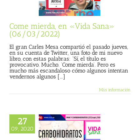
sta
Julio Basulto
personal)
Vida
Sana
Come mierda, en «Vida Sana»
(06/03/2022)
El gran Carles Mesa compartió el pasado jueves,
en su cuenta de Twitter, una foto de mi nuevo
libro, con estas palabras: “Sí, el título es
provocativo. Mucho. ‘Come mierda’. Pero es
mucho más escandaloso cómo algunos intentan
vendernos algunos [...]
Más información
27
arbohidratos, en
09, 2020
Vida Sana»
eptiembre/2020)