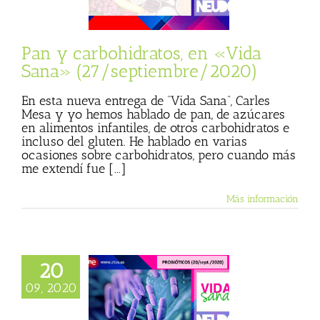
sta
Julio Basulto
personal)
Vida
Sana
Pan y carbohidratos, en «Vida
Sana» (27/septiembre/2020)
En esta nueva entrega de “Vida Sana”, Carles
Mesa y yo hemos hablado de pan, de azúcares
en alimentos infantiles, de otros carbohidratos e
incluso del gluten. He hablado en varias
ocasiones sobre carbohidratos, pero cuando más
me extendí fue [...]
Más información
20
ticos, en «Vida
09, 2020
Sana»
ptiembre/2020)