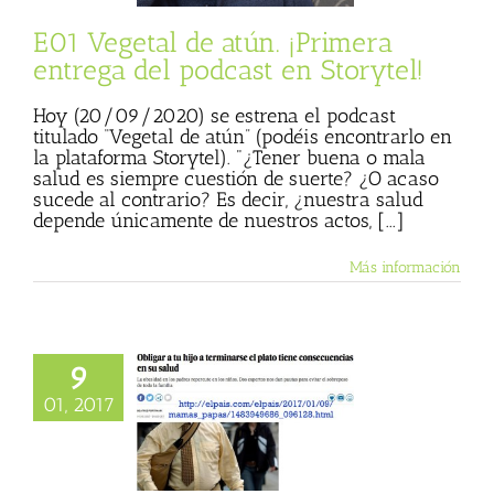
ersonal)
Storytel
E01 Vegetal de atún. ¡Primera
entrega del podcast en Storytel!
Hoy (20/09/2020) se estrena el podcast
titulado “Vegetal de atún” (podéis encontrarlo en
la plataforma Storytel). "¿Tener buena o mala
salud es siempre cuestión de suerte? ¿O acaso
sucede al contrario? Es decir, ¿nuestra salud
depende únicamente de nuestros actos, [...]
Más información
gar a tu hijo a
9
se el plato tiene
01, 2017
cuencias en su
. Entrevista de
 Portinari en El
País