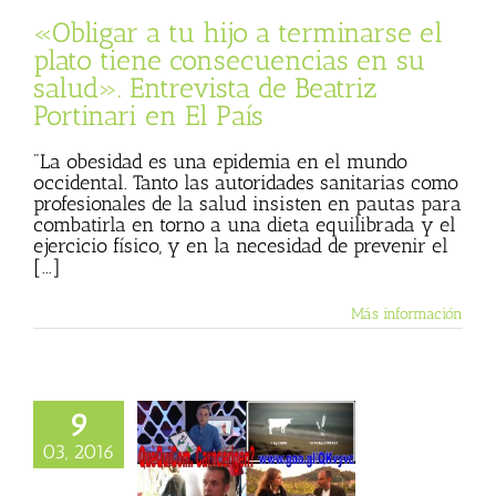
sta
Julio Basulto
«Obligar a tu hijo a terminarse el
og personal)
plato tiene consecuencias en su
salud». Entrevista de Beatriz
Portinari en El País
"La obesidad es una epidemia en el mundo
occidental. Tanto las autoridades sanitarias como
profesionales de la salud insisten en pautas para
combatirla en torno a una dieta equilibrada y el
ejercicio físico, y en la necesidad de prevenir el
[...]
Más información
9
03, 2016
rncerigen?
pación en Què Qui