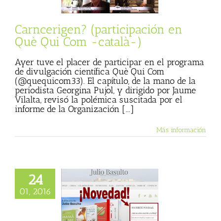
m -català-)
Entrevista
Carncerigen? (participación en
Què Qui Com -català-)
Ayer tuve el placer de participar en el programa
de divulgación científica Què Qui Com
(@quequicom33). El capítulo, de la mano de la
periodista Georgina Pujol, y dirigido por Jaume
Vilalta, revisó la polémica suscitada por el
informe de la Organización [...]
Más información
24
01, 2016
 suscripción a mi
través del correo
lectrónico