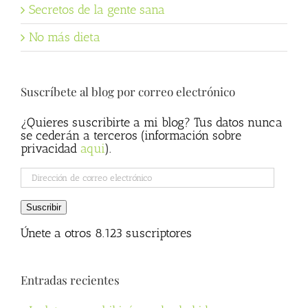
Secretos de la gente sana
No más dieta
Suscríbete al blog por correo electrónico
¿Quieres suscribirte a mi blog? Tus datos nunca
se cederán a terceros (información sobre
privacidad
aqui
).
Dirección
de
correo
Suscribir
electrónico
Únete a otros 8.123 suscriptores
Entradas recientes