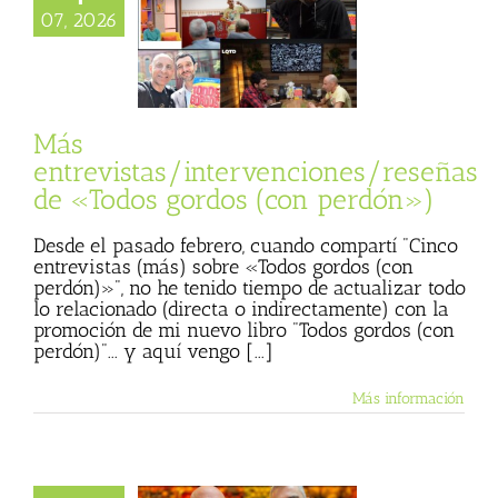
tas/intervenciones/reseñas
07, 2026
dos gordos (con
perdón»)
sta
Julio Basulto
personal)
Todos
gordos
Más
entrevistas/intervenciones/reseñas
de «Todos gordos (con perdón»)
Desde el pasado febrero, cuando compartí "Cinco
entrevistas (más) sobre «Todos gordos (con
perdón)»", no he tenido tiempo de actualizar todo
lo relacionado (directa o indirectamente) con la
promoción de mi nuevo libro "Todos gordos (con
perdón)"... y aquí vengo [...]
Más información