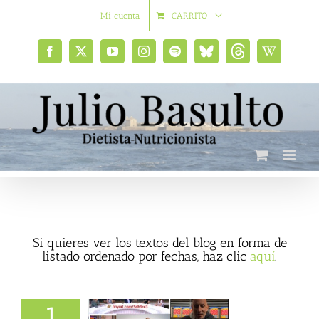
Saltar
Mi cuenta
CARRITO
al
contenido
Facebook
X
YouTube
Instagram
Spotify
Bluesky
Threads
Wikipedia
social
Si quieres ver los textos del blog en forma de
listado ordenado por fechas, haz clic
aquí
.
1
Más