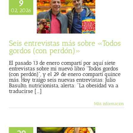
9
02, 2026
revistas más sobre
os gordos (con
perdón)»
n categoría
Seis entrevistas más sobre «Todos
gordos (con perdón)»
El pasado 13 de enero compartí por aquí siete
entrevistas sobre mi nuevo libro "Todos gordos
(con perdón)", y el 29 de enero compartí quince
más. Hoy traigo seis nuevas entrevistas: Julio
Basulto, nutricionista, alerta: "La obesidad va a
traducirse [...]
Más información