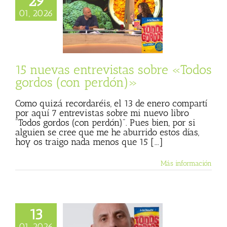
29
vas entrevistas
01, 2026
Todos gordos (con
perdón)»
sta
Julio Basulto
personal)
Todos
gordos
15 nuevas entrevistas sobre «Todos
gordos (con perdón)»
Como quizá recordaréis, el 13 de enero compartí
por aquí 7 entrevistas sobre mi nuevo libro
"Todos gordos (con perdón)". Pues bien, por si
alguien se cree que me he aburrido estos días,
hoy os traigo nada menos que 15 [...]
Más información
13
ntrevistas sobre
01, 2026