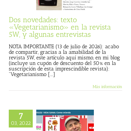
sta
Julio Basulto
rsonal)
Textos de
ulio Basulto
Dos novedades: texto
«Vegetarianismo» en la revista
5W, y algunas entrevistas
NOTA IMPORTANTE (13 de julio de 2026): acabo
de compartir, gracias a la amabilidad de la
revista 5W, este artículo aquí mismo, en mi blog
(incluye un cupón de descuento del 50% en la
suscripción de esta imprescindible revista):
"Vegetarianismo [...]
Más información
7
ierda, en «Vida
03, 2022
» (06/03/2022)