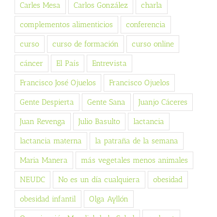
Carles Mesa
Carlos González
charla
complementos alimenticios
conferencia
curso
curso de formación
curso online
cáncer
El País
Entrevista
Francisco José Ojuelos
Francisco Ojuelos
Gente Despierta
Gente Sana
Juanjo Cáceres
Juan Revenga
Julio Basulto
lactancia
lactancia materna
la patraña de la semana
Maria Manera
más vegetales menos animales
NEUDC
No es un día cualquiera
obesidad
obesidad infantil
Olga Ayllón