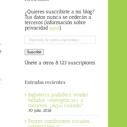
¿Quieres suscribirte a mi blog?
Tus datos nunca se cederán a
terceros (información sobre
privacidad
aqui
).
Dirección
de
”
correo
e
Suscribir
electrónico
Únete a otros 8.123 suscriptores
n
Entradas recientes
Inglaterra prohibirá vender
bebidas «energéticas» a
menores. ¿Aquí cuándo?
30 julio, 2026
Peores condiciones sociales,
comerciales y