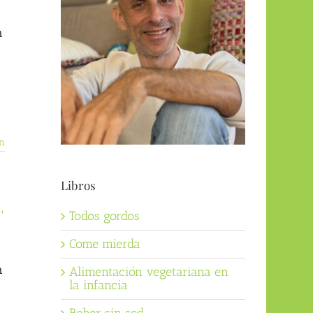
a
n
Libros
,
Todos gordos
Come mierda
a
Alimentación vegetariana en
la infancia
n