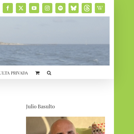
Facebook
X
YouTube
Instagram
Spotify
Bluesky
Threads
Wikipedia
social
ulta privada
Julio Basulto