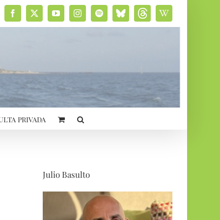
Facebook
X
YouTube
Instagram
Spotify
Bluesky
Threads
Wikipedia
social
ulta privada
Julio Basulto