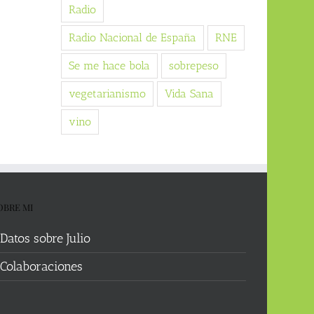
Radio
Radio Nacional de España
RNE
Se me hace bola
sobrepeso
vegetarianismo
Vida Sana
vino
OBRE MI
Datos sobre Julio
Colaboraciones