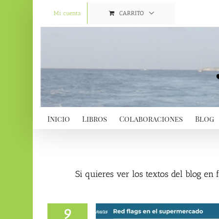
Saltar
al
Mi cuenta
CARRITO
contenido
Inicio
Libros
Colaboraciones
Blog
Si quieres ver los textos del blog en
9