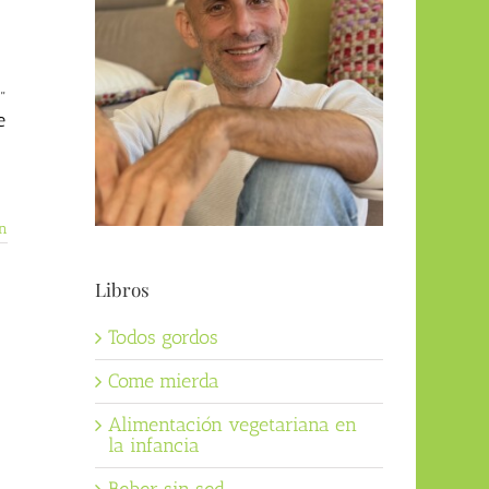
”
e
n
Libros
Todos gordos
Come mierda
Alimentación vegetariana en
la infancia