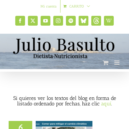
Saltar
Mi cuenta
CARRITO
al
contenido
Facebook
X
YouTube
Instagram
Spotify
Bluesky
Threads
Wikipedia
social
Si quieres ver los textos del blog en forma de
listado ordenado por fechas, haz clic
aquí
.
6
para mitigar el