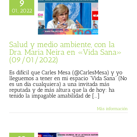
9
 medio ambiente,
01, 2022
ra. Maria Neira en
ana» (09/01/2022)
 Basulto (Blog
nal)
Vida Sana
Salud y medio ambiente, con la
Dra. Maria Neira en «Vida Sana»
(09/01/2022)
Es difícil que Carles Mesa (@CarlesMesa) y yo
lleguemos a tener en mi espacio “Vida Sana” (No
es un día cualquiera) a una invitada más
reputada y de más altura que la de hoy: ha
tenido la impagable amabilidad de [...]
Más información