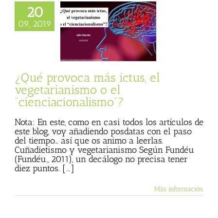
voca más ictus, el
20
arianismo o el
09, 2019
ciacionalismo”?
o Cáceres
Julio
 (Blog personal)
egetales menos
s
Textos de Julio
¿Qué provoca más ictus, el
Basulto
vegetarianismo o el
“cienciacionalismo”?
Nota: En este, como en casi todos los artículos de
este blog, voy añadiendo posdatas con el paso
del tiempo… así que os animo a leerlas.
Cuñadietismo y vegetarianismo Según Fundéu
(Fundéu., 2011), un decálogo no precisa tener
diez puntos. [...]
Más información