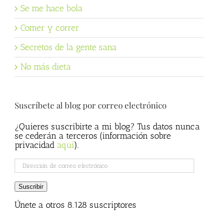
Se me hace bola
Comer y correr
Secretos de la gente sana
No más dieta
Suscríbete al blog por correo electrónico
¿Quieres suscribirte a mi blog? Tus datos nunca
se cederán a terceros (información sobre
privacidad
aqui
).
Dirección
de
correo
Suscribir
electrónico
Únete a otros 8.128 suscriptores