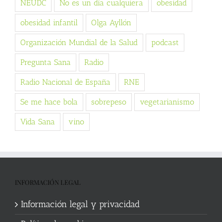
NEUDC
No es un día cualquiera
obesidad
obesidad infantil
Olga Ayllón
Organización Mundial de la Salud
podcast
Pregunta Sana
Radio
Radio Nacional de España
RNE
Se me hace bola
sobrepeso
vegetarianismo
Vida Sana
vino
INFORMACIÓN LEGAL
Información legal y privacidad