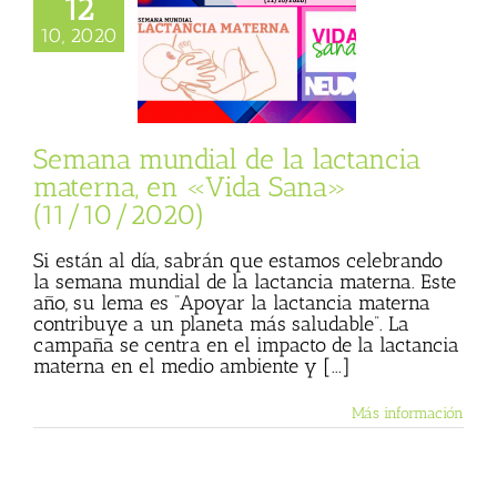
12
 mundial de la
10, 2020
cia materna, en
ana» (11/10/2020)
sta
Julio Basulto
personal)
Vida
Sana
Semana mundial de la lactancia
materna, en «Vida Sana»
(11/10/2020)
Si están al día, sabrán que estamos celebrando
la semana mundial de la lactancia materna. Este
año, su lema es “Apoyar la lactancia materna
contribuye a un planeta más saludable”. La
campaña se centra en el impacto de la lactancia
materna en el medio ambiente y [...]
Más información