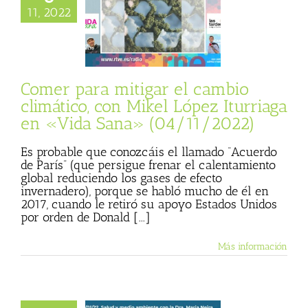
 climático, con
11, 2022
ópez Iturriaga en
ana» (04/11/2022)
sta
Julio Basulto
personal)
Vida
Sana
Comer para mitigar el cambio
climático, con Mikel López Iturriaga
en «Vida Sana» (04/11/2022)
Es probable que conozcáis el llamado “Acuerdo
de París” (que persigue frenar el calentamiento
global reduciendo los gases de efecto
invernadero), porque se habló mucho de él en
2017, cuando le retiró su apoyo Estados Unidos
por orden de Donald [...]
Más información