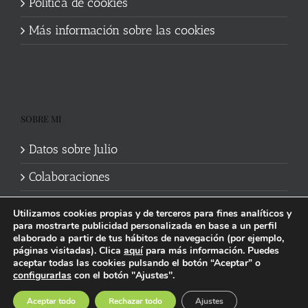
Política de cookies
Más información sobre las cookies
SOBRE MI
Datos sobre Julio
Colaboraciones
Utilizamos cookies propias y de terceros para fines analíticos y
para mostrarte publicidad personalizada en base a un perfil
elaborado a partir de tus hábitos de navegación (por ejemplo,
páginas visitadas). Clica
aquí
para más información. Puedes
aceptar todas las cookies pulsando el botón “Aceptar” o
Política de cookies
|
Información legal y privacidad
| Web mantenida
configurarlas
con el botón "Ajustes".
por
Studi7
Facebook
X
YouTube
Instagram
Spotify
Bluesky
Threads
Wikipedia
Aceptar todo
Rechazar todo
Ajustes