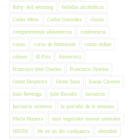
Baby-led weaning
bebidas alcohólicas
Carles Mesa
Carlos González
charla
complementos alimenticios
conferencia
curso
curso de formación
curso online
cáncer
El País
Entrevista
Francisco José Ojuelos
Francisco Ojuelos
Gente Despierta
Gente Sana
Juanjo Cáceres
Juan Revenga
Julio Basulto
lactancia
lactancia materna
la patraña de la semana
Maria Manera
más vegetales menos animales
NEUDC
No es un día cualquiera
obesidad