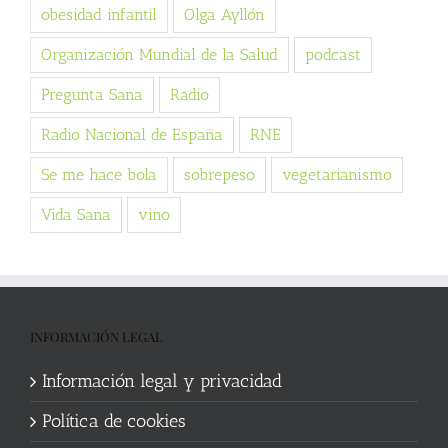
obesidad infantil
Olga Ayllón
Organización Mundial de la Salud
podcast
Pregunta Sana
Radio
Radio Nacional de España
RNE
Se me hace bola
sobrepeso
vegetarianismo
Vida Sana
vino
INFORMACIÓN LEGAL
Información legal y privacidad
Política de cookies