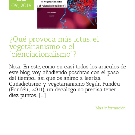
arianismo o el
09, 2019
ciacionalismo”?
o Cáceres
Julio
 (Blog personal)
egetales menos
s
Textos de Julio
¿Qué provoca más ictus, el
Basulto
vegetarianismo o el
“cienciacionalismo”?
Nota: En este, como en casi todos los artículos de
este blog, voy añadiendo posdatas con el paso
del tiempo… así que os animo a leerlas.
Cuñadietismo y vegetarianismo Según Fundéu
(Fundéu., 2011), un decálogo no precisa tener
diez puntos. [...]
Más información