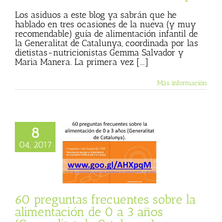
Los asiduos a este blog ya sabrán que he
hablado en tres ocasiones de la nueva (y muy
recomendable) guía de alimentación infantil de
la Generalitat de Catalunya, coordinada por las
dietistas-nutricionistas Gemma Salvador y
Maria Manera. La primera vez [...]
Más información
untas frecuentes
8
 alimentación de 0
s (Generalitat de
04, 2017
Catalunya)
o Cáceres
Julio
 (Blog personal)
egetales menos
s
Textos de Julio
60 preguntas frecuentes sobre la
Basulto
alimentación de 0 a 3 años