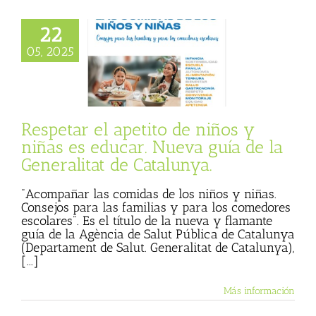
22
ar el apetito de
 niñas es educar.
05, 2025
va guía de la
tat de Catalunya.
 Basulto (Blog
l)
Textos de Julio
Basulto
Respetar el apetito de niños y
niñas es educar. Nueva guía de la
Generalitat de Catalunya.
"Acompañar las comidas de los niños y niñas.
Consejos para las familias y para los comedores
escolares". Es el título de la nueva y flamante
guía de la Agència de Salut Pública de Catalunya
(Departament de Salut. Generalitat de Catalunya),
[...]
Más información