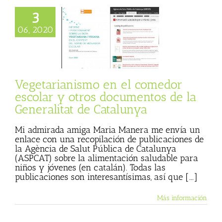
3
arianismo en el
 escolar y otros
06, 2020
mentos de la
itat de Catalunya
 Basulto (Blog
l)
Textos de Julio
Basulto
Vegetarianismo en el comedor
escolar y otros documentos de la
Generalitat de Catalunya
Mi admirada amiga Maria Manera me envía un
enlace con una recopilación de publicaciones de
la Agència de Salut Pública de Catalunya
(ASPCAT) sobre la alimentación saludable para
niños y jóvenes (en catalán). Todas las
publicaciones son interesantísimas, así que [...]
Más información