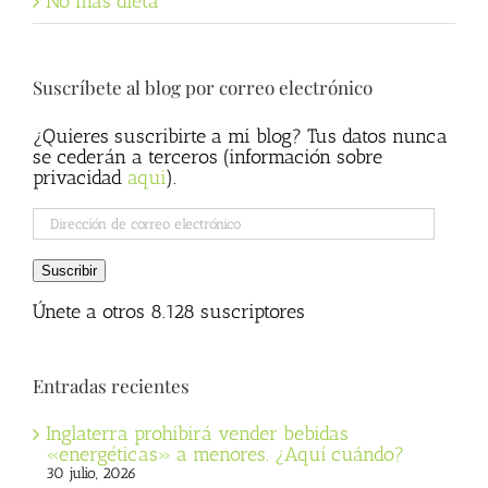
No más dieta
Suscríbete al blog por correo electrónico
¿Quieres suscribirte a mi blog? Tus datos nunca
se cederán a terceros (información sobre
privacidad
aqui
).
Dirección
de
correo
Suscribir
electrónico
Únete a otros 8.128 suscriptores
Entradas recientes
Inglaterra prohibirá vender bebidas
«energéticas» a menores. ¿Aquí cuándo?
30 julio, 2026