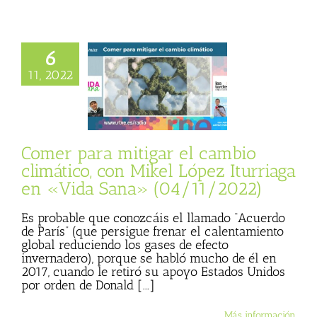
6
para mitigar el
 climático, con
11, 2022
ópez Iturriaga en
ana» (04/11/2022)
sta
Julio Basulto
personal)
Vida
Sana
Comer para mitigar el cambio
climático, con Mikel López Iturriaga
en «Vida Sana» (04/11/2022)
Es probable que conozcáis el llamado “Acuerdo
de París” (que persigue frenar el calentamiento
global reduciendo los gases de efecto
invernadero), porque se habló mucho de él en
2017, cuando le retiró su apoyo Estados Unidos
por orden de Donald [...]
Más información