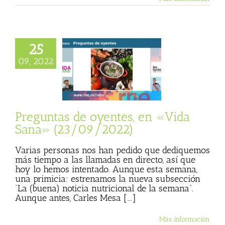
25
as de oyentes, en
09, 2022
ana» (23/09/2022)
sta
Julio Basulto
personal)
Vida
Sana
Preguntas de oyentes, en «Vida
Sana» (23/09/2022)
Varias personas nos han pedido que dediquemos
más tiempo a las llamadas en directo, así que
hoy lo hemos intentado. Aunque esta semana,
una primicia: estrenamos la nueva subsección
“La (buena) noticia nutricional de la semana”.
Aunque antes, Carles Mesa [...]
Más información