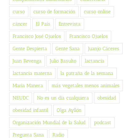
curso
curso de formación
curso online
cáncer
El País
Entrevista
Francisco José Ojuelos
Francisco Ojuelos
Gente Despierta
Gente Sana
Juanjo Cáceres
Juan Revenga
Julio Basulto
lactancia
lactancia materna
la patraña de la semana
Maria Manera
más vegetales menos animales
NEUDC
No es un día cualquiera
obesidad
obesidad infantil
Olga Ayllón
Organización Mundial de la Salud
podcast
Pregunta Sana
Radio