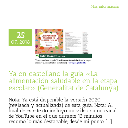
Más información
astellano la guía
25
 alimentación
07, 2018
ble en la etapa
» (Generalitat de
Catalunya)
 Basulto (Blog
l)
Textos de Julio
Ya en castellano la guía «La
Basulto
alimentación saludable en la etapa
escolar» (Generalitat de Catalunya)
Nota: Ya está disponible la versión 2020
(revisada y actualizada) de esta guía. Nota: Al
final de este texto incluyo un vídeo en mi canal
de YouTube en el que durante 13 minutos
resumo lo más destacable, desde mi punto [...]