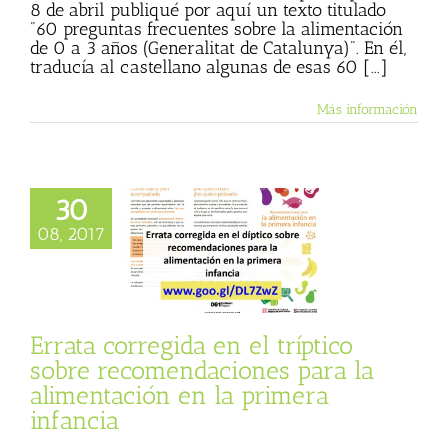
8 de abril publiqué por aquí un texto titulado
"60 preguntas frecuentes sobre la alimentación
de 0 a 3 años (Generalitat de Catalunya)". En él,
traducía al castellano algunas de esas 60 [...]
Más información
 corregida en el
30
íptico sobre
08, 2017
daciones para la
entación en la
mera infancia
 Basulto (Blog
l)
Textos de Julio
Errata corregida en el tríptico
Basulto
sobre recomendaciones para la
alimentación en la primera
infancia