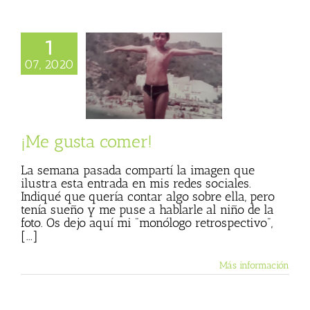
1
 gusta comer!
07, 2020
 Basulto (Blog
al)
Se me hace
Textos de Julio
Basulto
¡Me gusta comer!
La semana pasada compartí la imagen que
ilustra esta entrada en mis redes sociales.
Indiqué que quería contar algo sobre ella, pero
tenía sueño y me puse a hablarle al niño de la
foto. Os dejo aquí mi "monólogo retrospectivo",
[...]
Más información