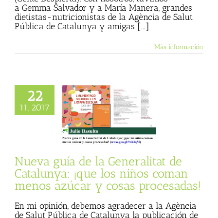
a Gemma Salvador y a María Manera, grandes
dietistas-nutricionistas de la Agència de Salut
Pública de Catalunya y amigas [...]
Más información
va guía de la
22
tat de Catalunya:
11, 2017
los niños coman
 azúcar y cosas
rocesadas!
 Basulto (Blog
l)
Textos de Julio
Nueva guía de la Generalitat de
Basulto
Catalunya: ¡que los niños coman
menos azúcar y cosas procesadas!
En mi opinión, debemos agradecer a la Agència
de Salut Pública de Catalunya la publicación de