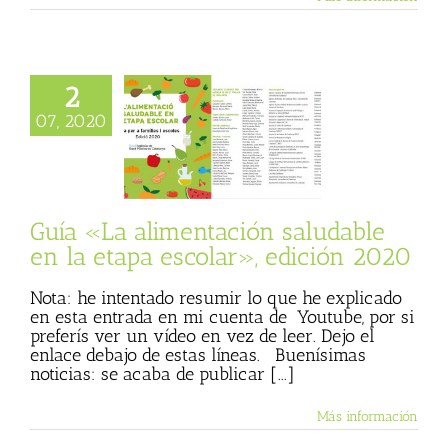
2
La alimentación
07, 2020
ble en la etapa
r», edición 2020
 Basulto (Blog
l)
Textos de Julio
Basulto
Guía «La alimentación saludable
en la etapa escolar», edición 2020
Nota: he intentado resumir lo que he explicado
en esta entrada en mi cuenta de Youtube, por si
preferís ver un vídeo en vez de leer. Dejo el
enlace debajo de estas líneas. Buenísimas
noticias: se acaba de publicar [...]
Más información