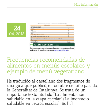
Más información
recuencias
24
omendadas de
04, 2018
ntos en menús
res y ejemplo de
 vegetariano
 Basulto (Blog
l)
Textos de Julio
Frecuencias recomendadas de
Basulto
alimentos en menús escolares y
ejemplo de menú vegetariano
He traducido al castellano dos fragmentos de
una guía que publicó, en octubre del año pasado,
la Generalitat de Catalunya. Se trata de un
importante texto titulado "La alimentación
saludable en la etapa escolar” (L’alimentació
saludable en l’etapa escolar). Es [...]