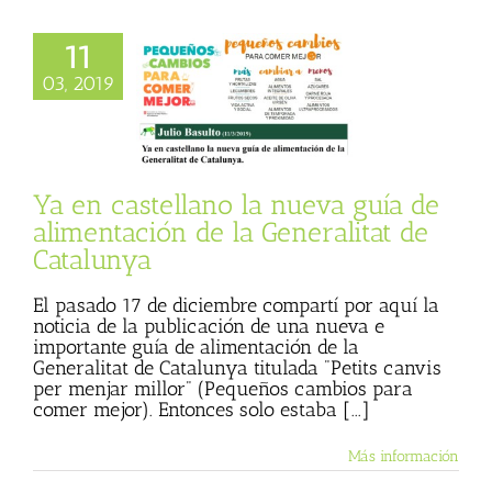
11
stellano la nueva
03, 2019
alimentación de la
itat de Catalunya
 Basulto (Blog
l)
Textos de Julio
Basulto
Ya en castellano la nueva guía de
alimentación de la Generalitat de
Catalunya
El pasado 17 de diciembre compartí por aquí la
noticia de la publicación de una nueva e
importante guía de alimentación de la
Generalitat de Catalunya titulada "Petits canvis
per menjar millor" (Pequeños cambios para
comer mejor). Entonces solo estaba [...]
Más información