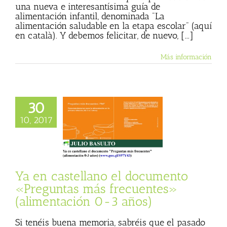
una nueva e interesantísima guía de
alimentación infantil, denominada "La
alimentación saludable en la etapa escolar" (aquí
en català). Y debemos felicitar, de nuevo, [...]
Más información
30
n castellano el
nto «Preguntas
10, 2017
 frecuentes»
tación 0-3 años)
 Basulto (Blog
l)
Textos de Julio
Basulto
Ya en castellano el documento
«Preguntas más frecuentes»
(alimentación 0-3 años)
Si tenéis buena memoria, sabréis que el pasado