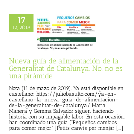
17
eva guía de
entación de la
12, 2018
tat de Catalunya.
 es una pirámide
 Basulto (Blog
l)
Textos de Julio
Basulto
Nueva guía de alimentación de la
Generalitat de Catalunya. No, no es
una pirámide
Nota (11 de mazo de 2019). Ya está disponible en
castellano: https://juliobasulto.com/ya-en-
castellano-la-nueva-guia-de-alimentacion-
de-la-generalitat-de-catalunya/ Maria
Manera y Gemma Salvador siguen haciendo
historia con su impagable labor. En esta ocasión,
han coordinado una guía (“Pequeños cambios
para comer mejor” [Petits canvis per menjar [...]