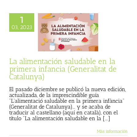
1
ntación saludable
03, 2023
primera infancia
itat de Catalunya)
 Basulto (Blog
l)
Textos de Julio
Basulto
La alimentación saludable en la
primera infancia (Generalitat de
Catalunya)
El pasado diciembre se publicó la nueva edición,
actualizada, de la imprescindible guía
"L'alimentació saludable en la primera infància"
(Generalitat de Catalunya)... y se acaba de
traducir al castellano (aquí en català), con el
título "La alimentación saludable en la [...]
Más información