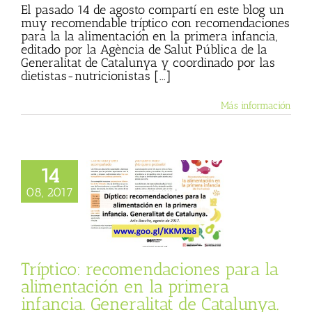
El pasado 14 de agosto compartí en este blog un
muy recomendable tríptico con recomendaciones
para la la alimentación en la primera infancia,
editado por la Agència de Salut Pública de la
Generalitat de Catalunya y coordinado por las
dietistas-nutricionistas [...]
Más información
14
Tríptico:
daciones para la
08, 2017
entación en la
era infancia.
tat de Catalunya.
 Basulto (Blog
personal)
Tríptico: recomendaciones para la
alimentación en la primera
infancia. Generalitat de Catalunya.