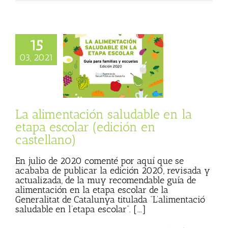
15
ntación saludable
 etapa escolar
03, 2021
n en castellano)
 Basulto (Blog
al)
Se me hace
Textos de Julio
Basulto
La alimentación saludable en la
etapa escolar (edición en
castellano)
En julio de 2020 comenté por aquí que se
acababa de publicar la edición 2020, revisada y
actualizada, de la muy recomendable guía de
alimentación en la etapa escolar de la
Generalitat de Catalunya titulada “L’alimentació
saludable en l’etapa escolar”. [...]