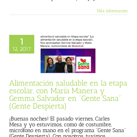
Más información
1
ción saludable en
escolar, con María
12, 2017
y Gemma Salvador
nte Sana” (Gente
Despierta)
ana
Julio Basulto
og personal)
Alimentación saludable en la etapa
escolar, con María Manera y
Gemma Salvador en “Gente Sana”
(Gente Despierta)
¡Buenas noches! El pasado viernes, Carles
Mesa y yo estuvimos, como de costumbre,
micrófono en mano en el programa “Gente Sana”
(Gente Despierta). Con nosotros, tuvimos