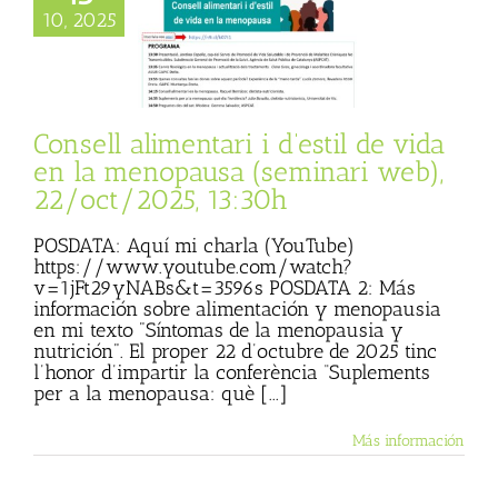
limentari i d’estil
10, 2025
 en la menopausa
minari web),
ct/2025, 13:30h
cias
Julio Basulto
og personal)
Consell alimentari i d’estil de vida
en la menopausa (seminari web),
22/oct/2025, 13:30h
POSDATA: Aquí mi charla (YouTube)
https://www.youtube.com/watch?
v=1jFt29yNABs&t=3596s POSDATA 2: Más
información sobre alimentación y menopausia
en mi texto "Síntomas de la menopausia y
nutrición". El proper 22 d’octubre de 2025 tinc
l’honor d’impartir la conferència “Suplements
per a la menopausa: què [...]
Más información