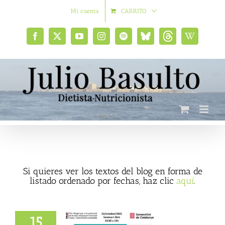
Saltar
Mi cuenta
CARRITO
al
contenido
Facebook
X
YouTube
Instagram
Spotify
Bluesky
Threads
Wikipedia
social
Si quieres ver los textos del blog en forma de
listado ordenado por fechas, haz clic
aquí
.
15