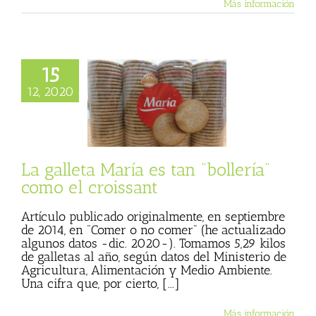
Más información
15
leta María es tan
lería” como el
12, 2020
croissant
 Basulto (Blog
l)
Secretos de la
 sana
Textos de
ulio Basulto
La galleta María es tan “bollería”
como el croissant
Artículo publicado originalmente, en septiembre
de 2014, en "Comer o no comer" (he actualizado
algunos datos -dic. 2020-). Tomamos 5,29 kilos
de galletas al año, según datos del Ministerio de
Agricultura, Alimentación y Medio Ambiente.
Una cifra que, por cierto, [...]
Más información