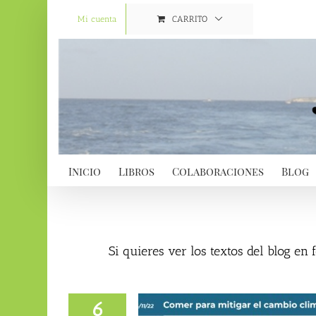
Saltar
al
Mi cuenta
CARRITO
contenido
Inicio
Libros
Colaboraciones
Blog
Si quieres ver los textos del blog en
6