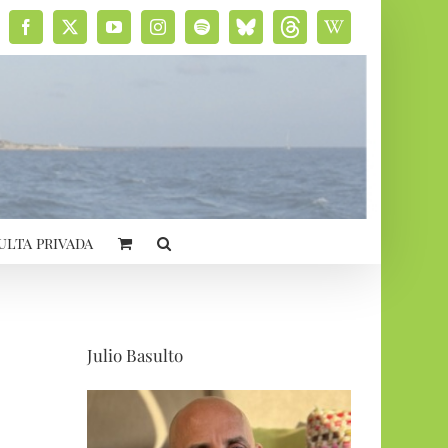
Facebook
X
YouTube
Instagram
Spotify
Bluesky
Threads
Wikipedia
social
ulta privada
Julio Basulto