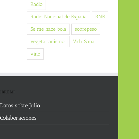
Radio
Radio Nacional de España
RNE
Se me hace bola
sobrepeso
vegetarianismo
Vida Sana
vino
OBRE MI
Datos sobre Julio
Colaboraciones