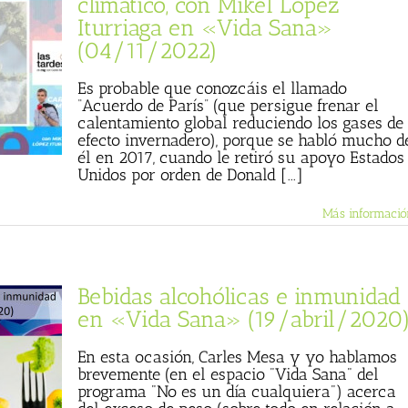
climático, con Mikel López
Iturriaga en «Vida Sana»
(04/11/2022)
Es probable que conozcáis el llamado
“Acuerdo de París” (que persigue frenar el
calentamiento global reduciendo los gases de
efecto invernadero), porque se habló mucho d
él en 2017, cuando le retiró su apoyo Estados
Unidos por orden de Donald [...]
Más informació
Bebidas alcohólicas e inmunidad
en «Vida Sana» (19/abril/2020
En esta ocasión, Carles Mesa y yo hablamos
brevemente (en el espacio "Vida Sana" del
programa "No es un día cualquiera") acerca