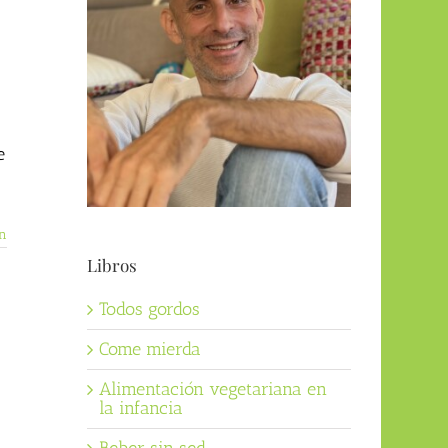
e
n
Libros
Todos gordos
)
Come mierda
Alimentación vegetariana en
la infancia