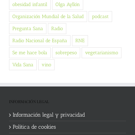
obesidad infantil
Olga Ayllón
Organización Mundial de la Salud
podcast
Pregunta Sana
Radio
Radio Nacional de España
RNE
Se me hace bola
sobrepeso
vegetarianismo
Vida Sana
vino
INFORMACIÓN LEGAL
Información legal y privacidad
Política de cookies