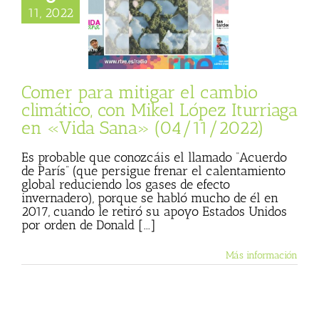
 climático, con
11, 2022
ópez Iturriaga en
ana» (04/11/2022)
sta
Julio Basulto
personal)
Vida
Sana
Comer para mitigar el cambio
climático, con Mikel López Iturriaga
en «Vida Sana» (04/11/2022)
Es probable que conozcáis el llamado “Acuerdo
de París” (que persigue frenar el calentamiento
global reduciendo los gases de efecto
invernadero), porque se habló mucho de él en
2017, cuando le retiró su apoyo Estados Unidos
por orden de Donald [...]
Más información