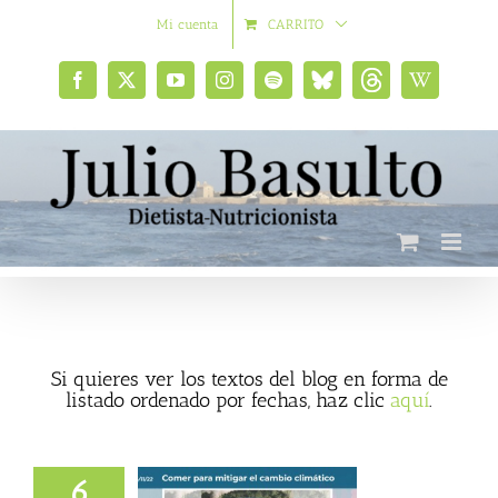
Saltar
Mi cuenta
CARRITO
al
contenido
Facebook
X
YouTube
Instagram
Spotify
Bluesky
Threads
Wikipedia
social
Si quieres ver los textos del blog en forma de
listado ordenado por fechas, haz clic
aquí
.
6
para mitigar el