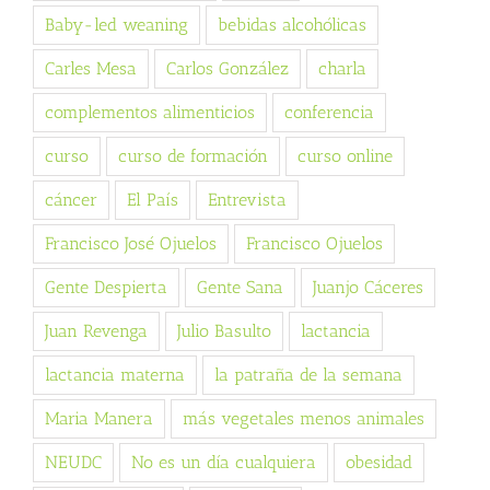
Baby-led weaning
bebidas alcohólicas
Carles Mesa
Carlos González
charla
complementos alimenticios
conferencia
curso
curso de formación
curso online
cáncer
El País
Entrevista
Francisco José Ojuelos
Francisco Ojuelos
Gente Despierta
Gente Sana
Juanjo Cáceres
Juan Revenga
Julio Basulto
lactancia
lactancia materna
la patraña de la semana
Maria Manera
más vegetales menos animales
NEUDC
No es un día cualquiera
obesidad