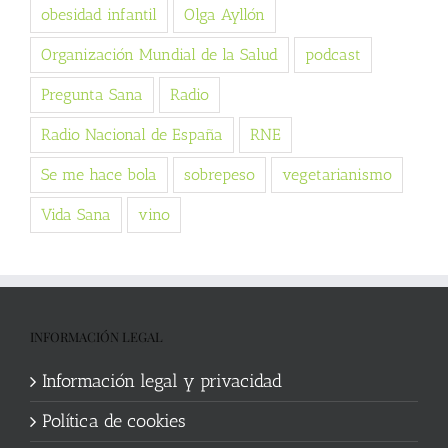
obesidad infantil
Olga Ayllón
Organización Mundial de la Salud
podcast
Pregunta Sana
Radio
Radio Nacional de España
RNE
Se me hace bola
sobrepeso
vegetarianismo
Vida Sana
vino
INFORMACIÓN LEGAL
Información legal y privacidad
Política de cookies