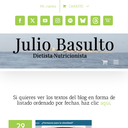
Saltar
Mi cuenta
CARRITO
al
contenido
Facebook
X
YouTube
Instagram
Spotify
Bluesky
Threads
Wikipedia
social
Si quieres ver los textos del blog en forma de
listado ordenado por fechas, haz clic
aquí
.
29
macos para la