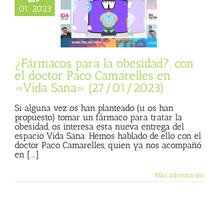
d?, con el doctor
01, 2023
marelles en «Vida
» (27/01/2023)
sta
Julio Basulto
personal)
Vida
Sana
¿Fármacos para la obesidad?, con
el doctor Paco Camarelles en
«Vida Sana» (27/01/2023)
Si alguna vez os han planteado (u os han
propuesto) tomar un fármaco para tratar la
obesidad, os interesa esta nueva entrega del
espacio Vida Sana. Hemos hablado de ello con el
doctor Paco Camarelles, quien ya nos acompañó
en [...]
Más información