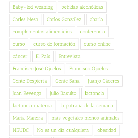
Baby-led weaning
bebidas alcohólicas
Carles Mesa
Carlos González
charla
complementos alimenticios
conferencia
curso
curso de formación
curso online
cáncer
El País
Entrevista
Francisco José Ojuelos
Francisco Ojuelos
Gente Despierta
Gente Sana
Juanjo Cáceres
Juan Revenga
Julio Basulto
lactancia
lactancia materna
la patraña de la semana
Maria Manera
más vegetales menos animales
NEUDC
No es un día cualquiera
obesidad