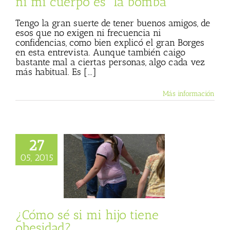
ni mi cuerpo es “la bomba”
Tengo la gran suerte de tener buenos amigos, de
esos que no exigen ni frecuencia ni
confidencias, como bien explicó el gran Borges
en esta entrevista. Aunque también caigo
bastante mal a ciertas personas, algo cada vez
más habitual. Es [...]
Más información
27
05, 2015
 si mi hijo tiene
obesidad?
er
Sin categoría
¿Cómo sé si mi hijo tiene
obesidad?