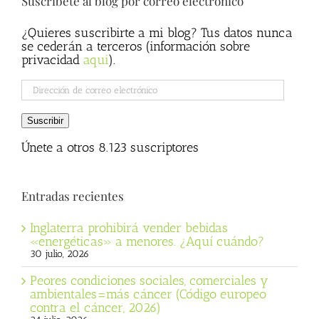
Suscríbete al blog por correo electrónico
¿Quieres suscribirte a mi blog? Tus datos nunca
se cederán a terceros (información sobre
privacidad
aqui
).
Dirección
de
correo
Suscribir
electrónico
Únete a otros 8.123 suscriptores
Entradas recientes
Inglaterra prohibirá vender bebidas
«energéticas» a menores. ¿Aquí cuándo?
30 julio, 2026
Peores condiciones sociales, comerciales y
ambientales=más cáncer (Código europeo
contra el cáncer, 2026)