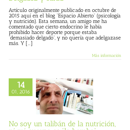
Artículo originalmente publicado en octubre de
2015 aquí en el blog “Espacio Abierto” (psicología
y nutrición). Esta semana, un amigo me ha
comentado que cierto endocrino le había
prohibido hacer deporte porque estaba
“demasiado delgado”, y no quería que adelgazase
más. Y [...]
Más información
14
un talibán de la
01, 2016
n, ni mi cuerpo es
“la bomba”
 Basulto (Blog
l)
Textos de Julio
Basulto
No soy un talibán de la nutrición,