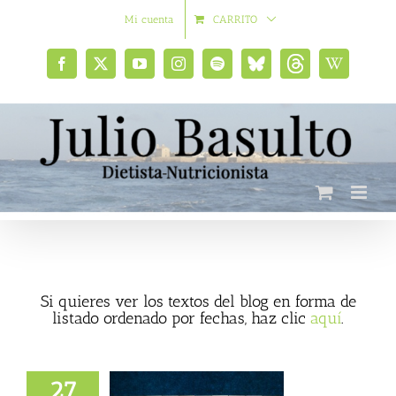
Saltar
Mi cuenta
CARRITO
al
contenido
Facebook
X
YouTube
Instagram
Spotify
Bluesky
Threads
Wikipedia
social
Si quieres ver los textos del blog en forma de
listado ordenado por fechas, haz clic
aquí
.
27
ebo alcohol y no