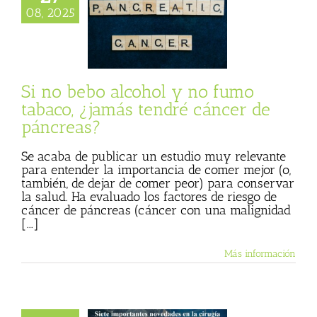
tabaco, ¿jamás
08, 2025
dré cáncer de
páncreas?
 Basulto (Blog
l)
Textos de Julio
Basulto
Si no bebo alcohol y no fumo
tabaco, ¿jamás tendré cáncer de
páncreas?
Se acaba de publicar un estudio muy relevante
para entender la importancia de comer mejor (o,
también, de dejar de comer peor) para conservar
la salud. Ha evaluado los factores de riesgo de
cáncer de páncreas (cáncer con una malignidad
[...]
Más información