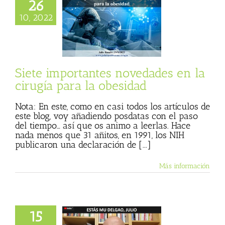
26
e importantes
10, 2022
es en la cirugía
a la obesidad
 Basulto (Blog
l)
No más dieta
de Julio Basulto
Siete importantes novedades en la
cirugía para la obesidad
Nota: En este, como en casi todos los artículos de
este blog, voy añadiendo posdatas con el paso
del tiempo… así que os animo a leerlas. Hace
nada menos que 31 añitos, en 1991, los NIH
publicaron una declaración de [...]
Más información
15