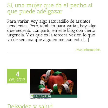
Sí, una mujer que da el pecho sí
que puede adelgazar
Para variar, voy algo saturadillo de asuntos
pendientes. Pero, también para variar, hay algo
que necesito compartir en este blog con cierta
urgencia. Y es que es la tercera vez en lo que
va de semana que alguien me comenta [...]
Más información
4
09, 2017
gadez y salud
io Abierto
Julio
 (Blog personal)
de Julio Basulto
Delgadez y salud