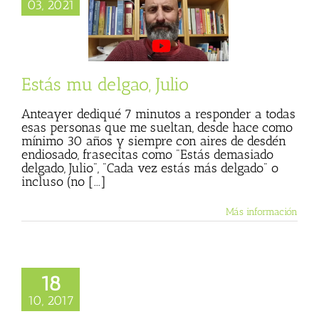
03, 2021
mu delgao, Julio
 Basulto (Blog
l)
Textos de Julio
Basulto
Estás mu delgao, Julio
Anteayer dediqué 7 minutos a responder a todas
esas personas que me sueltan, desde hace como
mínimo 30 años y siempre con aires de desdén
endiosado, frasecitas como "Estás demasiado
delgado, Julio", "Cada vez estás más delgado" o
incluso (no [...]
Más información
18
10, 2017