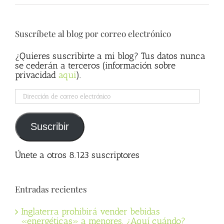
Suscríbete al blog por correo electrónico
¿Quieres suscribirte a mi blog? Tus datos nunca
se cederán a terceros (información sobre
privacidad
aqui
).
Dirección
de
correo
electrónico
Suscribir
Únete a otros 8.123 suscriptores
Entradas recientes
Inglaterra prohibirá vender bebidas
«energéticas» a menores. ¿Aquí cuándo?