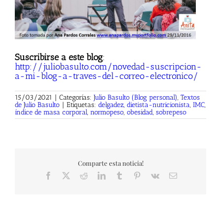
Suscribirse a este blog
:
http://juliobasulto.com/novedad-suscripcion-
a-mi-blog-a-traves-del-correo-electronico/
15/03/2021
|
Categorías:
Julio Basulto (Blog personal)
,
Textos
de Julio Basulto
|
Etiquetas:
delgadez
,
dietista-nutricionista
,
IMC
,
índice de masa corporal
,
normopeso
,
obesidad
,
sobrepeso
Comparte esta noticia!
Facebook
X
Reddit
LinkedIn
Tumblr
Pinterest
Vk
Correo
electrónico