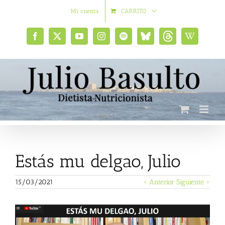
Saltar
Mi cuenta
CARRITO
al
contenido
Facebook
X
YouTube
Instagram
Spotify
Bluesky
Threads
Wikipedia
social
Estás mu delgao, Julio
15/03/2021
< Anterior
Siguiente >
Ver
imagen