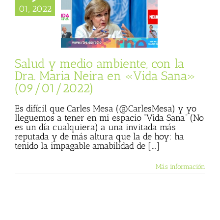
 medio ambiente,
01, 2022
ra. Maria Neira en
ana» (09/01/2022)
 Basulto (Blog
nal)
Vida Sana
Salud y medio ambiente, con la
Dra. Maria Neira en «Vida Sana»
(09/01/2022)
Es difícil que Carles Mesa (@CarlesMesa) y yo
lleguemos a tener en mi espacio “Vida Sana” (No
es un día cualquiera) a una invitada más
reputada y de más altura que la de hoy: ha
tenido la impagable amabilidad de [...]
Más información