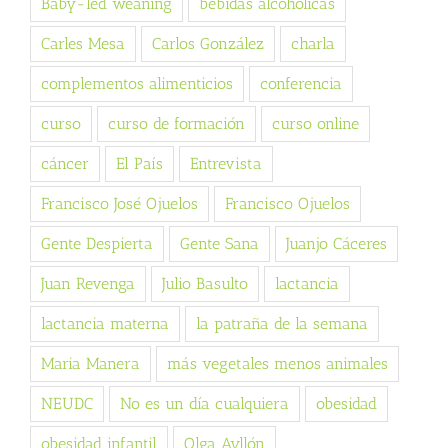
Baby-led weaning
bebidas alcohólicas
Carles Mesa
Carlos González
charla
complementos alimenticios
conferencia
curso
curso de formación
curso online
cáncer
El País
Entrevista
Francisco José Ojuelos
Francisco Ojuelos
Gente Despierta
Gente Sana
Juanjo Cáceres
Juan Revenga
Julio Basulto
lactancia
lactancia materna
la patraña de la semana
Maria Manera
más vegetales menos animales
NEUDC
No es un día cualquiera
obesidad
obesidad infantil
Olga Ayllón