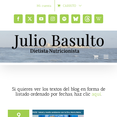
Saltar
Mi cuenta
CARRITO
al
contenido
Facebook
X
YouTube
Instagram
Spotify
Bluesky
Threads
Wikipedia
social
Si quieres ver los textos del blog en forma de
listado ordenado por fechas, haz clic
aquí
.
9