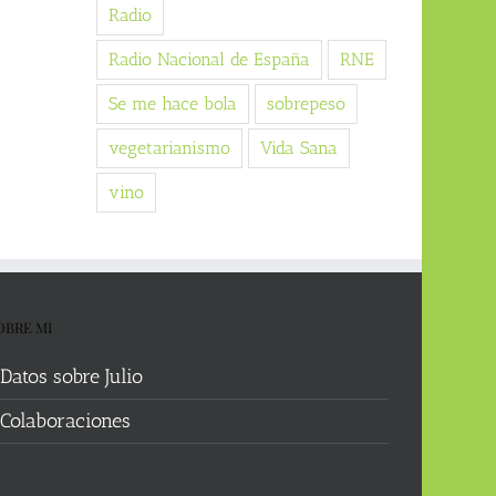
Radio
Radio Nacional de España
RNE
Se me hace bola
sobrepeso
vegetarianismo
Vida Sana
vino
OBRE MI
Datos sobre Julio
Colaboraciones