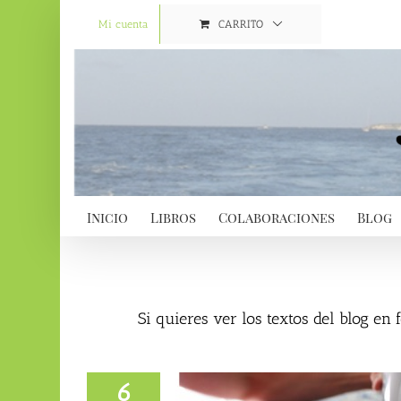
Saltar
al
Mi cuenta
CARRITO
contenido
Inicio
Libros
Colaboraciones
Blog
Si quieres ver los textos del blog en
6