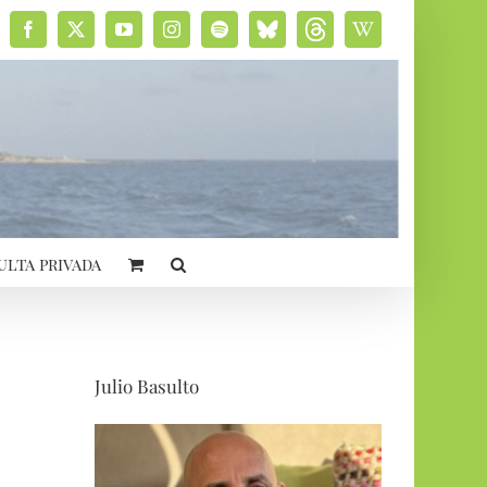
Facebook
X
YouTube
Instagram
Spotify
Bluesky
Threads
Wikipedia
social
ulta privada
Julio Basulto