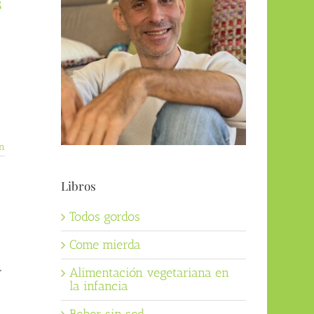
s
n
Libros
Todos gordos
Come mierda
Alimentación vegetariana en
"
la infancia