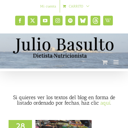
Saltar
Mi cuenta
CARRITO
al
contenido
Facebook
X
YouTube
Instagram
Spotify
Bluesky
Threads
Wikipedia
social
Si quieres ver los textos del blog en forma de
listado ordenado por fechas, haz clic
aquí
.
28