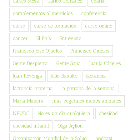
Carles Mesa
Carlos González
charla
complementos alimenticios
conferencia
curso
curso de formación
curso online
cáncer
El País
Entrevista
Francisco José Ojuelos
Francisco Ojuelos
Gente Despierta
Gente Sana
Juanjo Cáceres
Juan Revenga
Julio Basulto
lactancia
lactancia materna
la patraña de la semana
Maria Manera
más vegetales menos animales
NEUDC
No es un día cualquiera
obesidad
obesidad infantil
Olga Ayllón
Organización Mundial de la Salud
podcast