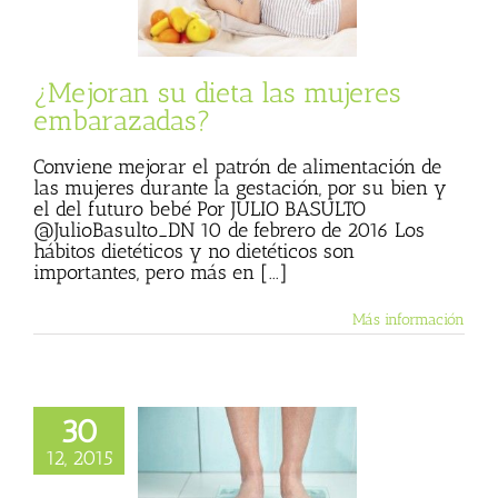
s embarazadas?
Consumer
¿Mejoran su dieta las mujeres
embarazadas?
Conviene mejorar el patrón de alimentación de
las mujeres durante la gestación, por su bien y
el del futuro bebé Por JULIO BASULTO
@JulioBasulto_DN 10 de febrero de 2016 Los
hábitos dietéticos y no dietéticos son
importantes, pero más en [...]
Más información
30
12, 2015
cos para adelgazar