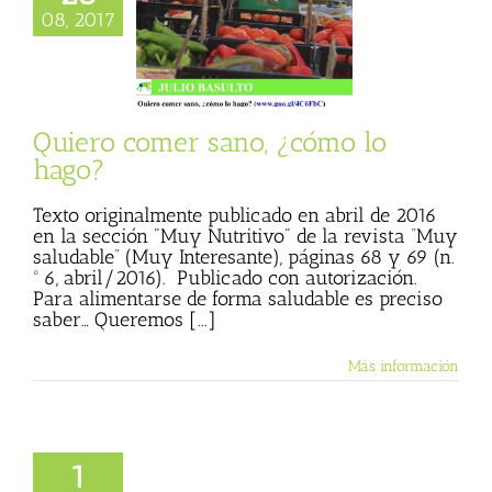
omer sano, ¿cómo
08, 2017
lo hago?
 Basulto (Blog
l)
Muy Saludable
eresante)
Textos
Julio Basulto
Quiero comer sano, ¿cómo lo
hago?
Texto originalmente publicado en abril de 2016
en la sección "Muy Nutritivo" de la revista “Muy
saludable” (Muy Interesante), páginas 68 y 69 (n.
º 6, abril/2016). Publicado con autorización.
Para alimentarse de forma saludable es preciso
saber… Queremos [...]
Más información
vir al bufé libre
GenteSana-
1
espierta-RNE, 1