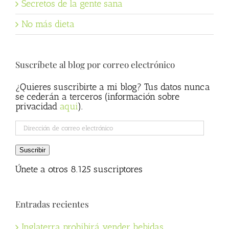
Secretos de la gente sana
No más dieta
Suscríbete al blog por correo electrónico
¿Quieres suscribirte a mi blog? Tus datos nunca
se cederán a terceros (información sobre
privacidad
aqui
).
Dirección
de
correo
Suscribir
electrónico
Únete a otros 8.125 suscriptores
Entradas recientes
Inglaterra prohibirá vender bebidas