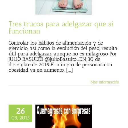
 sí funcionan
Consumer
Tres trucos para adelgazar que sí
funcionan
Controlar los hábitos de alimentación y de
ejercicio, así como la evolución del peso, resulta
útil para adelgazar, aunque no es milagroso Por
JULIO BASULTO @JulioBasulto_DN 30 de
diciembre de 2015 El número de personas con
obesidad va en aumento. [...]
Más información
26
03, 2015
magrasas con
s (Julio Basulto,