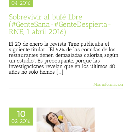
abril 2016)
04, 2016
ista
Gente Sana
Sobrevivir al bufé libre
(#GenteSana-#GenteDespierta-
RNE, 1 abril 2016)
El 20 de enero la revista Time publicaba el
siguiente titular: “El 92% de las comidas de los
restaurantes tienen demasiadas calorías, según
un estudio”. Es preocupante, porque las
investigaciones revelan que en los últimos 40
años no solo hemos [...]
Más información
10
02, 2016
an su dieta las