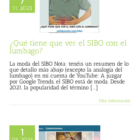
7
iene que ver el
11, 2023
con el lumbago?
 Basulto (Blog
l)
Textos de Julio
Basulto
¿Qué tiene que ver el SIBO con el
lumbago?
La moda del SIBO Nota: tenéis un resumen de lo
que detallo más abajo (excepto la analogía del
lumbago) en mi cuenta de YouTube: A juzgar
por Google Trends, el SIBO está de moda. Desde
2021, la popularidad del término [...]
Más información
1
dratos, en «Vida
03, 2023