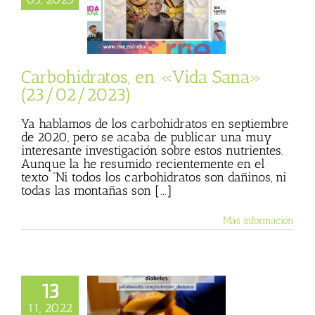
» (23/02/2023)
sta
Julio Basulto
personal)
Vida
Sana
Carbohidratos, en «Vida Sana»
(23/02/2023)
Ya hablamos de los carbohidratos en septiembre
de 2020, pero se acaba de publicar una muy
interesante investigación sobre estos nutrientes.
Aunque la he resumido recientemente en el
texto “Ni todos los carbohidratos son dañinos, ni
todas las montañas son [...]
Más información
13
e la nutrición en
as con diabetes
11, 2022