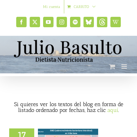
Saltar
Mi cuenta
CARRITO
al
contenido
Facebook
X
YouTube
Instagram
Spotify
Bluesky
Threads
Wikipedia
social
Si quieres ver los textos del blog en forma de
listado ordenado por fechas, haz clic
aquí
.
17