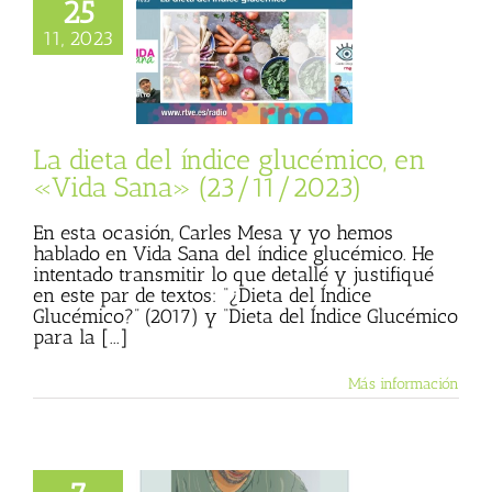
25
eta del índice
11, 2023
o, en «Vida Sana»
23/11/2023)
sta
Julio Basulto
personal)
Vida
Sana
La dieta del índice glucémico, en
«Vida Sana» (23/11/2023)
En esta ocasión, Carles Mesa y yo hemos
hablado en Vida Sana del índice glucémico. He
intentado transmitir lo que detallé y justifiqué
en este par de textos: “¿Dieta del Índice
Glucémico?” (2017) y “Dieta del Índice Glucémico
para la [...]
Más información