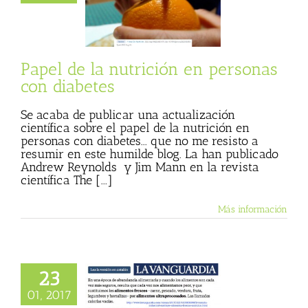
 mierda
Julio
 (Blog personal)
egetales menos
s
Textos de Julio
Basulto
Papel de la nutrición en personas
con diabetes
Se acaba de publicar una actualización
científica sobre el papel de la nutrición en
personas con diabetes... que no me resisto a
resumir en este humilde blog. La han publicado
Andrew Reynolds y Jim Mann en la revista
científica The [...]
Más información
23
ida industrial se
01, 2017
 a la fresca»,