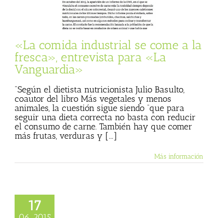
vista para «La
anguardia»
sta
Julio Basulto
og personal)
«La comida industrial se come a la
fresca», entrevista para «La
Vanguardia»
"Según el dietista nutricionista Julio Basulto,
coautor del libro Más vegetales y menos
animales, la cuestión sigue siendo “que para
seguir una dieta correcta no basta con reducir
el consumo de carne. También hay que comer
más frutas, verduras y [...]
Más información
17
06, 2015