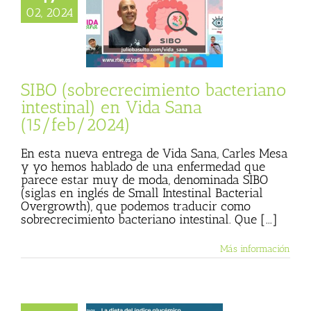
obrecrecimiento
02, 2024
no intestinal) en
na (15/feb/2024)
sta
Julio Basulto
personal)
Vida
Sana
SIBO (sobrecrecimiento bacteriano
intestinal) en Vida Sana
(15/feb/2024)
En esta nueva entrega de Vida Sana, Carles Mesa
y yo hemos hablado de una enfermedad que
parece estar muy de moda, denominada SIBO
(siglas en inglés de Small Intestinal Bacterial
Overgrowth), que podemos traducir como
sobrecrecimiento bacteriano intestinal. Que [...]
Más información