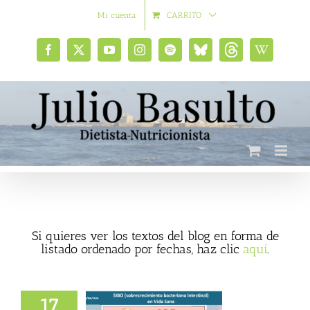
Saltar
Mi cuenta
CARRITO
al
contenido
Facebook
X
YouTube
Instagram
Spotify
Bluesky
Threads
Wikipedia
social
Si quieres ver los textos del blog en forma de
listado ordenado por fechas, haz clic
aquí
.
17