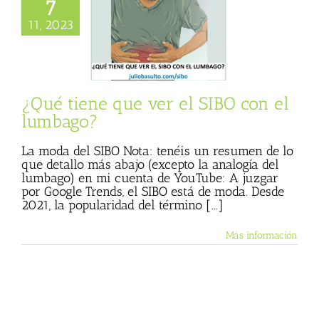
7
iene que ver el
11, 2023
con el lumbago?
 Basulto (Blog
l)
Textos de Julio
Basulto
¿Qué tiene que ver el SIBO con el
lumbago?
La moda del SIBO Nota: tenéis un resumen de lo
que detallo más abajo (excepto la analogía del
lumbago) en mi cuenta de YouTube: A juzgar
por Google Trends, el SIBO está de moda. Desde
2021, la popularidad del término [...]
Más información