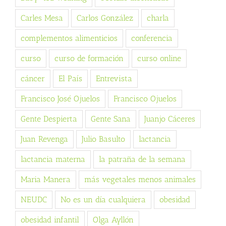
Carles Mesa
Carlos González
charla
complementos alimenticios
conferencia
curso
curso de formación
curso online
cáncer
El País
Entrevista
Francisco José Ojuelos
Francisco Ojuelos
Gente Despierta
Gente Sana
Juanjo Cáceres
Juan Revenga
Julio Basulto
lactancia
lactancia materna
la patraña de la semana
Maria Manera
más vegetales menos animales
NEUDC
No es un día cualquiera
obesidad
obesidad infantil
Olga Ayllón