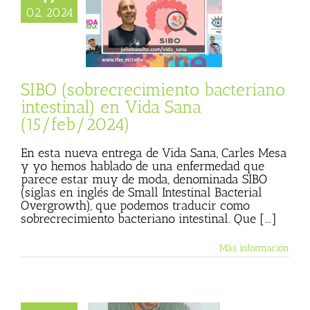
obrecrecimiento
02, 2024
no intestinal) en
na (15/feb/2024)
sta
Julio Basulto
personal)
Vida
Sana
SIBO (sobrecrecimiento bacteriano
intestinal) en Vida Sana
(15/feb/2024)
En esta nueva entrega de Vida Sana, Carles Mesa
y yo hemos hablado de una enfermedad que
parece estar muy de moda, denominada SIBO
(siglas en inglés de Small Intestinal Bacterial
Overgrowth), que podemos traducir como
sobrecrecimiento bacteriano intestinal. Que [...]
Más información