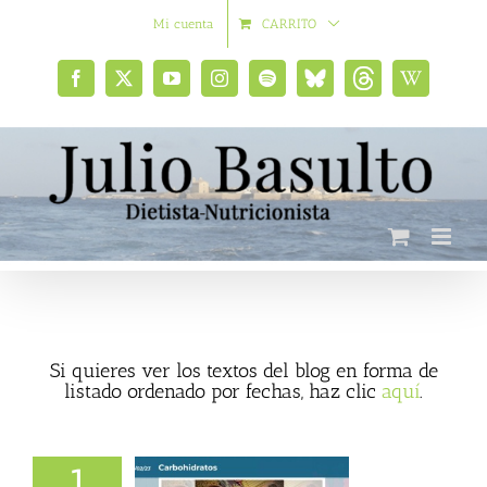
Saltar
Mi cuenta
CARRITO
al
contenido
Facebook
X
YouTube
Instagram
Spotify
Bluesky
Threads
Wikipedia
social
Si quieres ver los textos del blog en forma de
listado ordenado por fechas, haz clic
aquí
.
1