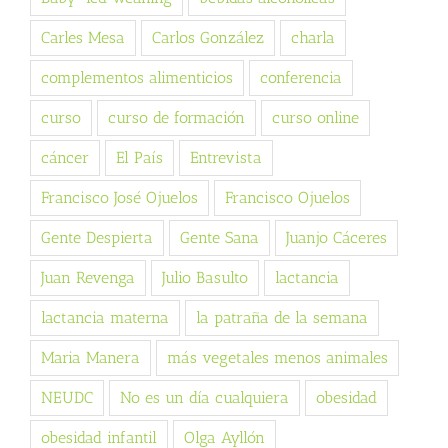
Carles Mesa
Carlos González
charla
complementos alimenticios
conferencia
curso
curso de formación
curso online
cáncer
El País
Entrevista
Francisco José Ojuelos
Francisco Ojuelos
Gente Despierta
Gente Sana
Juanjo Cáceres
Juan Revenga
Julio Basulto
lactancia
lactancia materna
la patraña de la semana
Maria Manera
más vegetales menos animales
NEUDC
No es un día cualquiera
obesidad
obesidad infantil
Olga Ayllón