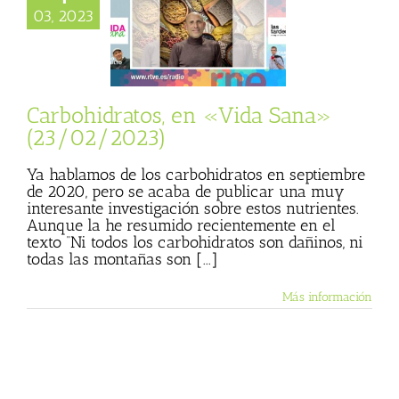
dratos, en «Vida
03, 2023
» (23/02/2023)
sta
Julio Basulto
personal)
Vida
Sana
Carbohidratos, en «Vida Sana»
(23/02/2023)
Ya hablamos de los carbohidratos en septiembre
de 2020, pero se acaba de publicar una muy
interesante investigación sobre estos nutrientes.
Aunque la he resumido recientemente en el
texto “Ni todos los carbohidratos son dañinos, ni
todas las montañas son [...]
Más información