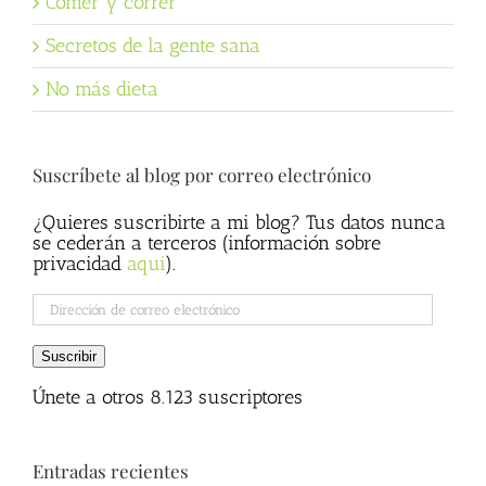
Comer y correr
Secretos de la gente sana
No más dieta
Suscríbete al blog por correo electrónico
¿Quieres suscribirte a mi blog? Tus datos nunca
se cederán a terceros (información sobre
privacidad
aqui
).
Dirección
de
correo
Suscribir
electrónico
Únete a otros 8.123 suscriptores
Entradas recientes