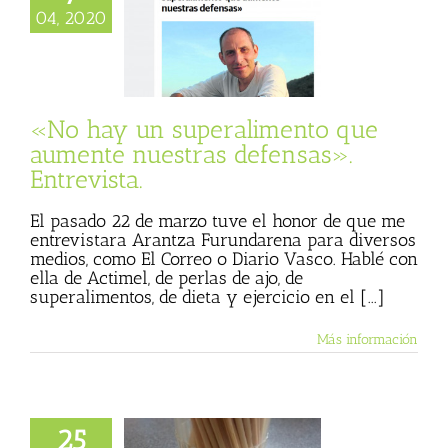
un superalimento
04, 2020
mente nuestras
as». Entrevista.
sta
Julio Basulto
og personal)
«No hay un superalimento que
aumente nuestras defensas».
Entrevista.
El pasado 22 de marzo tuve el honor de que me
entrevistara Arantza Furundarena para diversos
medios, como El Correo o Diario Vasco. Hablé con
ella de Actimel, de perlas de ajo, de
superalimentos, de dieta y ejercicio en el [...]
Más información
25