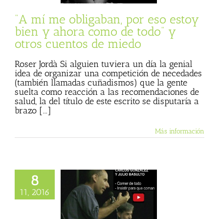
al)
Roser Jordà
de Julio Basulto
“A mí me obligaban, por eso estoy
bien y ahora como de todo” y
otros cuentos de miedo
Roser Jordà Si alguien tuviera un día la genial
idea de organizar una competición de necedades
(también llamadas cuñadismos) que la gente
suelta como reacción a las recomendaciones de
salud, la del título de este escrito se disputaría a
brazo [...]
Más información
8
e Carlos González
lio Basulto en
11, 2016
elona (cuarto
ragmento)