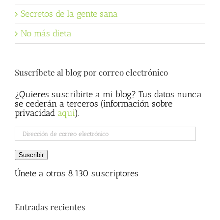
Secretos de la gente sana
No más dieta
Suscríbete al blog por correo electrónico
¿Quieres suscribirte a mi blog? Tus datos nunca
se cederán a terceros (información sobre
privacidad
aqui
).
Dirección
de
correo
Suscribir
electrónico
Únete a otros 8.130 suscriptores
Entradas recientes