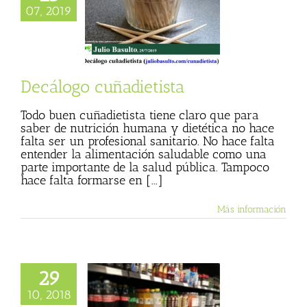
07, 2019
go cuñadietista
 Basulto (Blog
l)
Textos de Julio
Basulto
Decálogo cuñadietista
Todo buen cuñadietista tiene claro que para
saber de nutrición humana y dietética no hace
falta ser un profesional sanitario. No hace falta
entender la alimentación saludable como una
parte importante de la salud pública. Tampoco
hace falta formarse en [...]
Más información
29
10, 2018
coma de todo