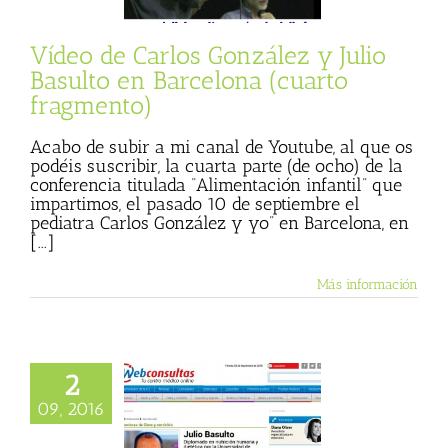
cias
Julio Basulto
rsonal)
Textos de
ulio Basulto
Vídeo de Carlos González y Julio
Basulto en Barcelona (cuarto
fragmento)
Acabo de subir a mi canal de Youtube, al que os
podéis suscribir, la cuarta parte (de ocho) de la
conferencia titulada “Alimentación infantil” que
impartimos, el pasado 10 de septiembre el
pediatra Carlos González y yo” en Barcelona, en
[...]
Más información
2
so ‘hay que comer
’ es una mentira
09, 2016
mpliamente
acreditada»