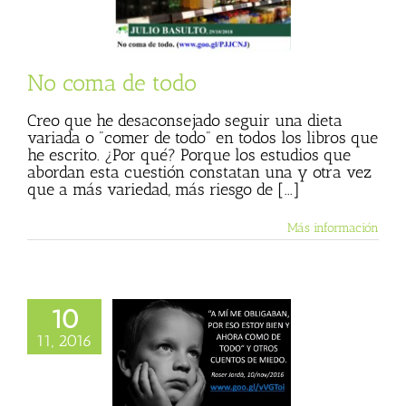
 Basulto (Blog
l)
Textos de Julio
Basulto
No coma de todo
Creo que he desaconsejado seguir una dieta
variada o "comer de todo" en todos los libros que
he escrito. ¿Por qué? Porque los estudios que
abordan esta cuestión constatan una y otra vez
que a más variedad, más riesgo de [...]
Más información
10
e obligaban, por
toy bien y ahora
11, 2016
e todo” y otros
tos de miedo
 Basulto (Blog