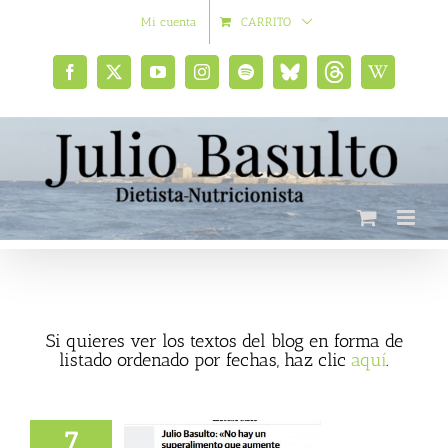
Saltar
Mi cuenta
CARRITO
al
contenido
Facebook
X
YouTube
Instagram
Spotify
Bluesky
Threads
Wikipedia
social
Si quieres ver los textos del blog en forma de
listado ordenado por fechas, haz clic
aquí
.
7