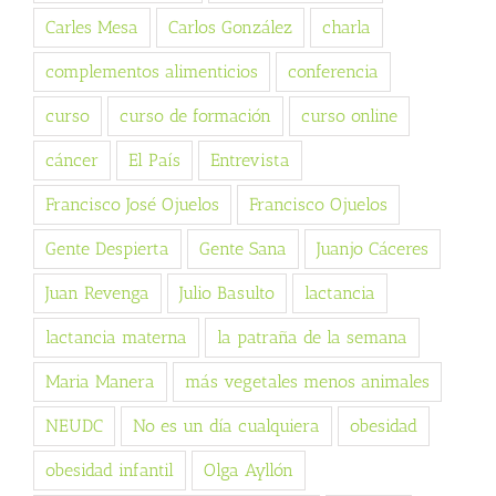
Carles Mesa
Carlos González
charla
complementos alimenticios
conferencia
curso
curso de formación
curso online
cáncer
El País
Entrevista
Francisco José Ojuelos
Francisco Ojuelos
Gente Despierta
Gente Sana
Juanjo Cáceres
Juan Revenga
Julio Basulto
lactancia
lactancia materna
la patraña de la semana
Maria Manera
más vegetales menos animales
NEUDC
No es un día cualquiera
obesidad
obesidad infantil
Olga Ayllón