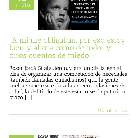
toy bien y ahora
11, 2016
e todo” y otros
tos de miedo
 Basulto (Blog
al)
Roser Jordà
de Julio Basulto
“A mí me obligaban, por eso estoy
bien y ahora como de todo” y
otros cuentos de miedo
Roser Jordà Si alguien tuviera un día la genial
idea de organizar una competición de necedades
(también llamadas cuñadismos) que la gente
suelta como reacción a las recomendaciones de
salud, la del título de este escrito se disputaría a
brazo [...]
Más información