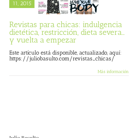
encia dietética,
11, 2015
ión, dieta severa…
elta a empezar
 Consumidor
Revistas para chicas: indulgencia
dietética, restricción, dieta severa…
y vuelta a empezar
Este artículo está disponible, actualizado, aquí:
https://juliobasulto.com/revistas_chicas/
Más información
Julio Basulto