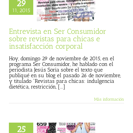
evista en Ser
29
umidor sobre
11, 2015
as para chicas e
facción corporal
trevista
Ser
Entrevista en Ser Consumidor
onsumidor
sobre revistas para chicas e
insatisfacción corporal
Hoy, domingo 29 de noviembre de 2015, en el
programa Ser Consumidor, he hablado con el
periodista Jesús Soria sobre el texto que
publiqué en su blog el pasado 26 de noviembre,
y titulado "Revistas para chicas: indulgencia
dietética, restricción, [...]
Más información
25
as para chicas: