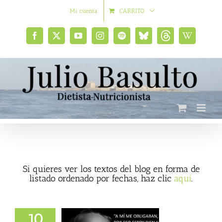
Saltar
Mi cuenta
CARRITO
al
contenido
Facebook
X
YouTube
Instagram
Spotify
Bluesky
Threads
Wikipedia
social
Si quieres ver los textos del blog en forma de
listado ordenado por fechas, haz clic
aquí
.
10
e obligaban, por