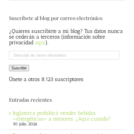
Suscríbete al blog por correo electrónico
¿Quieres suscribirte a mi blog? Tus datos nunca
se cederán a terceros (información sobre
privacidad
aqui
).
Dirección
de
correo
Suscribir
electrónico
Únete a otros 8.123 suscriptores
Entradas recientes
Inglaterra prohibirá vender bebidas
«energéticas» a menores. ¿Aquí cuándo?
30 julio, 2026