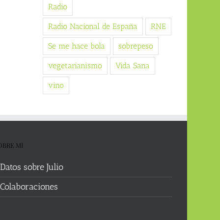
Radio
Radio Nacional de España
RNE
Se me hace bola
sobrepeso
vegetarianismo
Vida Sana
vino
OBRE MI
Datos sobre Julio
Colaboraciones