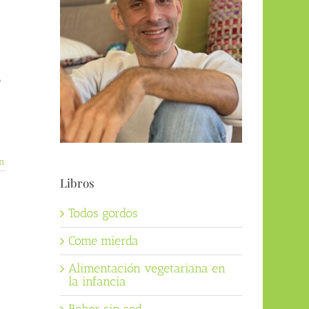
o
n
Libros
Todos gordos
Come mierda
Alimentación vegetariana en
la infancia