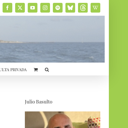
Facebook
X
YouTube
Instagram
Spotify
Bluesky
Threads
Wikipedia
social
ulta privada
Julio Basulto