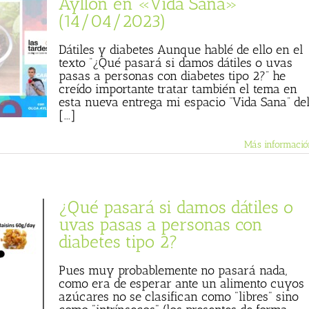
Ayllón en «Vida Sana»
(14/04/2023)
Dátiles y diabetes Aunque hablé de ello en el
texto “¿Qué pasará si damos dátiles o uvas
pasas a personas con diabetes tipo 2?” he
creído importante tratar también el tema en
esta nueva entrega mi espacio “Vida Sana” de
[...]
Más informació
¿Qué pasará si damos dátiles o
uvas pasas a personas con
diabetes tipo 2?
Pues muy probablemente no pasará nada,
como era de esperar ante un alimento cuyos
azúcares no se clasifican como "libres" sino