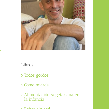
l
n
Libros
Todos gordos
Come mierda
Alimentación vegetariana en
la infancia