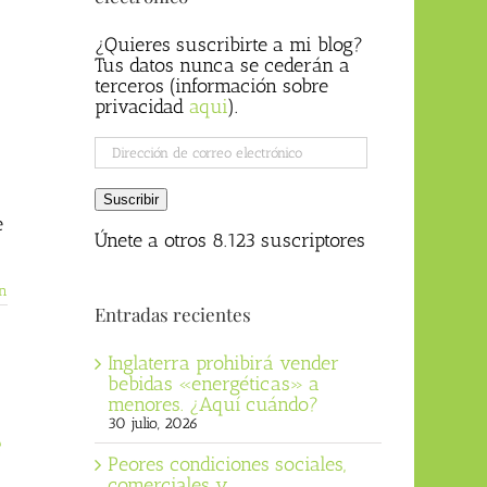
¿Quieres suscribirte a mi blog?
Tus datos nunca se cederán a
terceros (información sobre
privacidad
aqui
).
Dirección
de
correo
Suscribir
electrónico
e
Únete a otros 8.123 suscriptores
n
Entradas recientes
Inglaterra prohibirá vender
bebidas «energéticas» a
menores. ¿Aquí cuándo?
30 julio, 2026
e
Peores condiciones sociales,
comerciales y