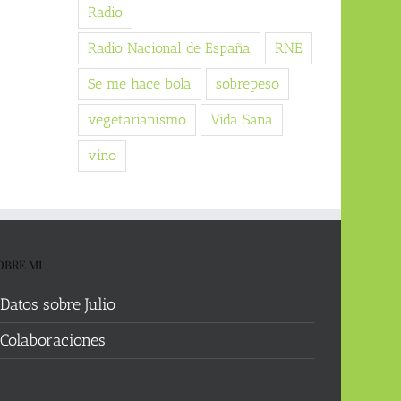
Radio
Radio Nacional de España
RNE
Se me hace bola
sobrepeso
vegetarianismo
Vida Sana
vino
OBRE MI
Datos sobre Julio
Colaboraciones