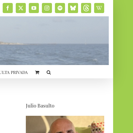
Facebook
X
YouTube
Instagram
Spotify
Bluesky
Threads
Wikipedia
social
ulta privada
Julio Basulto