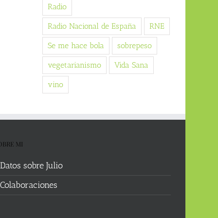
Radio
Radio Nacional de España
RNE
Se me hace bola
sobrepeso
vegetarianismo
Vida Sana
vino
OBRE MI
Datos sobre Julio
Colaboraciones