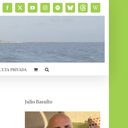
Facebook
X
YouTube
Instagram
Spotify
Bluesky
Threads
Wikipedia
social
ulta privada
Julio Basulto