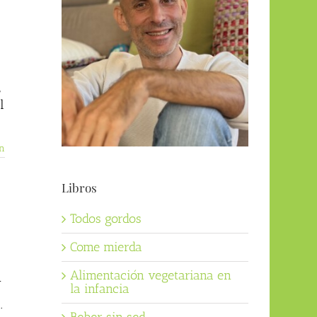
e
l
n
Libros
Todos gordos
Come mierda
Alimentación vegetariana en
n
la infancia
.