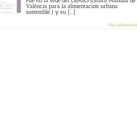
Fue en la sede del CEMAS (Centro Mundial de
València para la alimentación urbana
sostenible ) y su [...]
Más informació