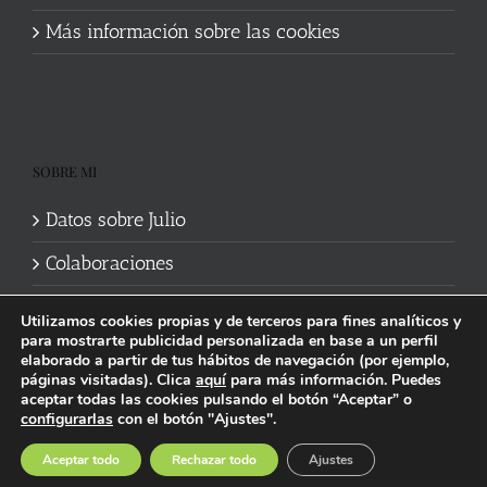
Más información sobre las cookies
SOBRE MI
Datos sobre Julio
Colaboraciones
Utilizamos cookies propias y de terceros para fines analíticos y
para mostrarte publicidad personalizada en base a un perfil
elaborado a partir de tus hábitos de navegación (por ejemplo,
páginas visitadas). Clica
aquí
para más información. Puedes
aceptar todas las cookies pulsando el botón “Aceptar” o
Política de cookies
|
Información legal y privacidad
| Web mantenida
configurarlas
con el botón "Ajustes".
por
Studi7
Facebook
X
YouTube
Instagram
Spotify
Bluesky
Threads
Wikipedia
Aceptar todo
Rechazar todo
Ajustes
social