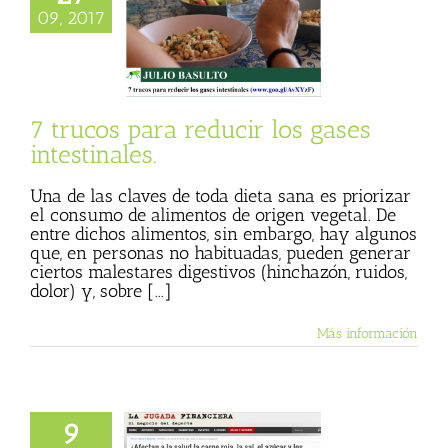
 para reducir los
09, 2017
 intestinales.
 Basulto (Blog
nal)
La Sirena
de Julio Basulto
7 trucos para reducir los gases
intestinales.
Una de las claves de toda dieta sana es priorizar
el consumo de alimentos de origen vegetal. De
entre dichos alimentos, sin embargo, hay algunos
que, en personas no habituadas, pueden generar
ciertos malestares digestivos (hinchazón, ruidos,
dolor) y, sobre [...]
Más información
9
e de la entrevista