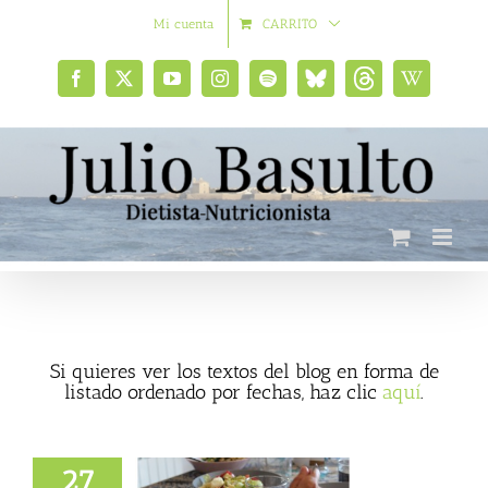
Saltar
Mi cuenta
CARRITO
al
contenido
Facebook
X
YouTube
Instagram
Spotify
Bluesky
Threads
Wikipedia
social
Si quieres ver los textos del blog en forma de
listado ordenado por fechas, haz clic
aquí
.
27