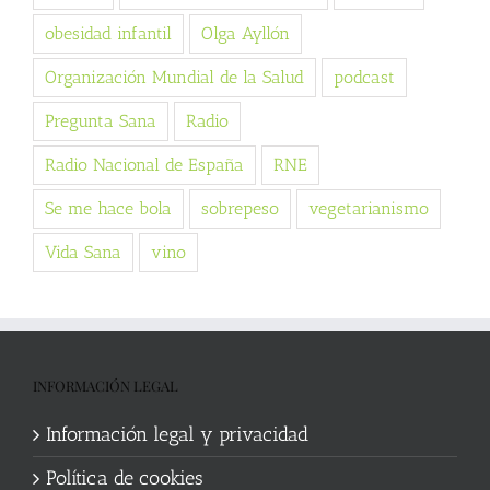
obesidad infantil
Olga Ayllón
Organización Mundial de la Salud
podcast
Pregunta Sana
Radio
Radio Nacional de España
RNE
Se me hace bola
sobrepeso
vegetarianismo
Vida Sana
vino
INFORMACIÓN LEGAL
Información legal y privacidad
Política de cookies