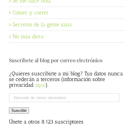
Se me hace bola
Comer y correr
Secretos de la gente sana
No más dieta
Suscríbete al blog por correo electrónico
¿Quieres suscribirte a mi blog? Tus datos nunca
se cederán a terceros (información sobre
privacidad
aqui
).
Dirección
de
correo
Suscribir
electrónico
Únete a otros 8.123 suscriptores