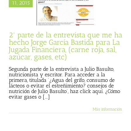
 ha hecho Jorge
11, 2015
 Bastida para La
inanciera, (carne
 azúcar, gases, etc)
sta
Julio Basulto
og personal)
2ª parte de la entrevista que me ha
hecho Jorge García Bastida para La
Jugada Financiera, (carne roja, sal,
azúcar, gases, etc)
Segunda parte de la entrevista a Julio Basulto,
nutricionista y escritor. Para acceder a la
primera, titulada ‘¿Agua del grifo, consumo de
lácteos o evitar el estreñimiento? consejos de
nutrición de Julio Basulto’, haz click aquí. ¿Cómo
evitar gases o [...]
Más información