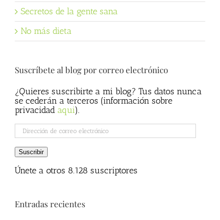
Secretos de la gente sana
No más dieta
Suscríbete al blog por correo electrónico
¿Quieres suscribirte a mi blog? Tus datos nunca
se cederán a terceros (información sobre
privacidad
aqui
).
Dirección
de
correo
Suscribir
electrónico
Únete a otros 8.128 suscriptores
Entradas recientes