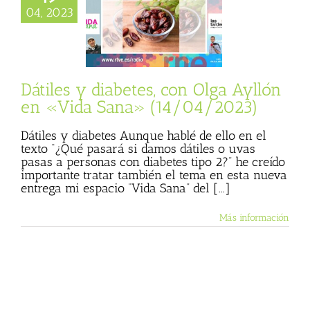
 y diabetes, con
04, 2023
Ayllón en «Vida
» (14/04/2023)
sta
Julio Basulto
personal)
Vida
Sana
Dátiles y diabetes, con Olga Ayllón
en «Vida Sana» (14/04/2023)
Dátiles y diabetes Aunque hablé de ello en el
texto “¿Qué pasará si damos dátiles o uvas
pasas a personas con diabetes tipo 2?” he creído
importante tratar también el tema en esta nueva
entrega mi espacio “Vida Sana” del [...]
Más información