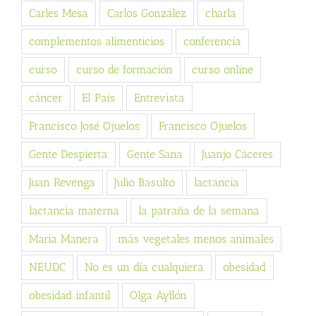
Carles Mesa
Carlos González
charla
complementos alimenticios
conferencia
curso
curso de formación
curso online
cáncer
El País
Entrevista
Francisco José Ojuelos
Francisco Ojuelos
Gente Despierta
Gente Sana
Juanjo Cáceres
Juan Revenga
Julio Basulto
lactancia
lactancia materna
la patraña de la semana
Maria Manera
más vegetales menos animales
NEUDC
No es un día cualquiera
obesidad
obesidad infantil
Olga Ayllón