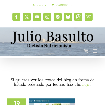
Saltar
Mi cuenta
CARRITO
al
contenido
Facebook
X
YouTube
Instagram
Spotify
Bluesky
Threads
Wikipedia
social
Si quieres ver los textos del blog en forma de
listado ordenado por fechas, haz clic
aquí
.
19