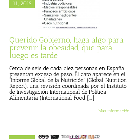
11, 2015
ara prevenir la
d, que para luego
es tarde
 Basulto (Blog
l)
Textos de Julio
Basulto
Querido Gobierno, haga algo para
prevenir la obesidad, que para
luego es tarde
Cerca de seis de cada diez personas en España
presentan exceso de peso. El dato aparece en el
“Informe Global de la Nutrición” (Global Nutrition
Report), una revisión coordinada por el Instituto
de Investigación International de Política
Alimentaria (International Food [...]
Más información