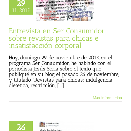
evista en Ser
29
umidor sobre
11, 2015
as para chicas e
facción corporal
trevista
Ser
Entrevista en Ser Consumidor
onsumidor
sobre revistas para chicas e
insatisfacción corporal
Hoy, domingo 29 de noviembre de 2015, en el
programa Ser Consumidor, he hablado con el
periodista Jesús Soria sobre el texto que
publiqué en su blog el pasado 26 de noviembre,
y titulado "Revistas para chicas: indulgencia
dietética, restricción, [...]
Más información
26
 Gobierno, haga