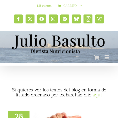
Saltar
Mi cuenta
CARRITO
al
contenido
Facebook
X
YouTube
Instagram
Spotify
Bluesky
Threads
Wikipedia
social
Si quieres ver los textos del blog en forma de
listado ordenado por fechas, haz clic
aquí
.
28