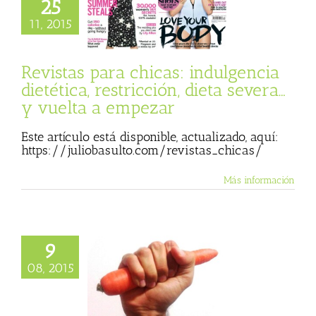
25
as para chicas:
encia dietética,
11, 2015
ión, dieta severa…
elta a empezar
 Consumidor
Revistas para chicas: indulgencia
dietética, restricción, dieta severa…
y vuelta a empezar
Este artículo está disponible, actualizado, aquí:
https://juliobasulto.com/revistas_chicas/
Más información
9
ncia nutricional.
08, 2015
 y no armada, pero
e al desaliento
 Basulto (Blog