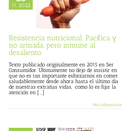
ncia nutricional.
11, 2022
 y no armada, pero
e al desaliento
 Basulto (Blog
l)
Textos de Julio
Basulto
Resistencia nutricional. Pacífica y
no armada, pero inmune al
desaliento
Texto publicado originalmente en 2015 en Ser
Consumidor. Últimamente no dejo de insistir en
que no es tan importante esforzarnos en comer
saludablemente desde ahora hasta el último día
de nuestras extrañas vidas, como lo es fijar la
atención en [...]
Más información