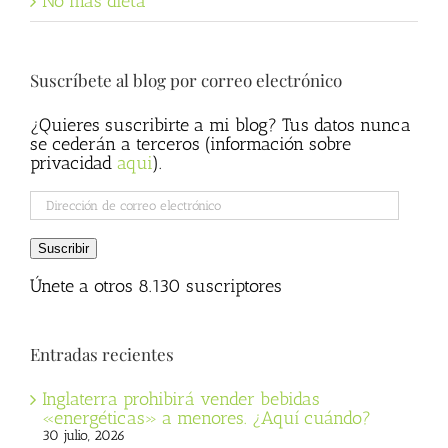
No más dieta
Suscríbete al blog por correo electrónico
¿Quieres suscribirte a mi blog? Tus datos nunca
se cederán a terceros (información sobre
privacidad
aqui
).
Dirección
de
correo
Suscribir
electrónico
Únete a otros 8.130 suscriptores
Entradas recientes
Inglaterra prohibirá vender bebidas
«energéticas» a menores. ¿Aquí cuándo?
30 julio, 2026