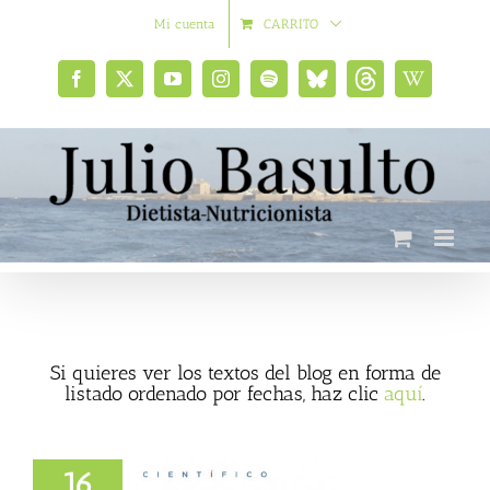
Saltar
Mi cuenta
CARRITO
al
contenido
Facebook
X
YouTube
Instagram
Spotify
Bluesky
Threads
Wikipedia
social
Si quieres ver los textos del blog en forma de
listado ordenado por fechas, haz clic
aquí
.
16