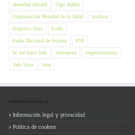
obesidad infantil
Olga Ayllón
Organización Mundial de la Salud
podcast
Pregunta Sana
Radio
Radio Nacional de España
RNE
Se me hace bola
sobrepeso
vegetarianismo
Vida Sana
vino
INFORMACIÓN LEGAL
Información legal y privacidad
Política de cookies