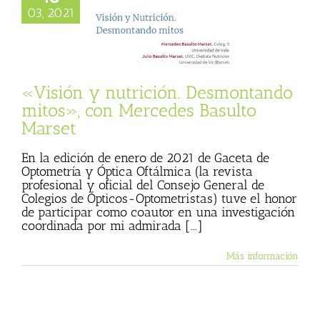
ón y nutrición.
03, 2021
ando mitos», con
s Basulto Marset
 Basulto (Blog
l)
Textos de Julio
Basulto
«Visión y nutrición. Desmontando
mitos», con Mercedes Basulto
Marset
En la edición de enero de 2021 de Gaceta de
Optometría y Óptica Oftálmica (la revista
profesional y oficial del Consejo General de
Colegios de Ópticos-Optometristas) tuve el honor
de participar como coautor en una investigación
coordinada por mi admirada [...]
Más información