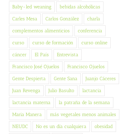
Baby-led weaning
bebidas alcohólicas
Carles Mesa
Carlos González
charla
complementos alimenticios
conferencia
curso
curso de formación
curso online
cáncer
El País
Entrevista
Francisco José Ojuelos
Francisco Ojuelos
Gente Despierta
Gente Sana
Juanjo Cáceres
Juan Revenga
Julio Basulto
lactancia
lactancia materna
la patraña de la semana
Maria Manera
más vegetales menos animales
NEUDC
No es un día cualquiera
obesidad