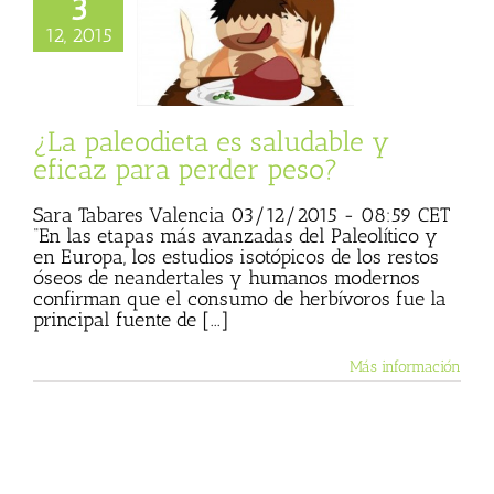
3
paleodieta es
le y eficaz para
12, 2015
rder peso?
Sara Tabares)
ta
Ser Saludable
ludable (Cadena
¿La paleodieta es saludable y
Ser
eficaz para perder peso?
Sara Tabares Valencia 03/12/2015 - 08:59 CET
“En las etapas más avanzadas del Paleolítico y
en Europa, los estudios isotópicos de los restos
óseos de neandertales y humanos modernos
confirman que el consumo de herbívoros fue la
principal fuente de [...]
Más información