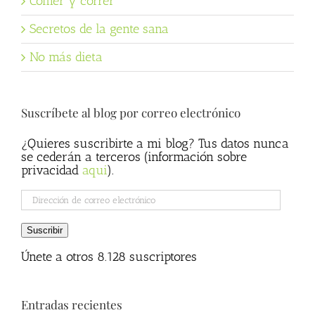
Comer y correr
Secretos de la gente sana
No más dieta
Suscríbete al blog por correo electrónico
¿Quieres suscribirte a mi blog? Tus datos nunca
se cederán a terceros (información sobre
privacidad
aqui
).
Dirección
de
correo
Suscribir
electrónico
Únete a otros 8.128 suscriptores
Entradas recientes