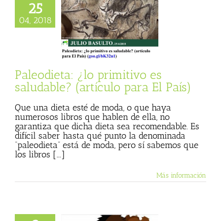
25
ta: ¿lo primitivo
04, 2018
dable? (artículo
ara El País)
 Basulto (Blog
onal)
Materia
Paleodieta: ¿lo primitivo es
saludable? (artículo para El País)
Que una dieta esté de moda, o que haya
numerosos libros que hablen de ella, no
garantiza que dicha dieta sea recomendable. Es
difícil saber hasta qué punto la denominada
“paleodieta” está de moda, pero sí sabemos que
los libros [...]
Más información