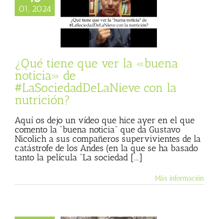
na noticia» de
01, 2024
iedadDeLaNieve
la nutrición?
 Basulto (Blog
l)
Textos de Julio
Basulto
¿Qué tiene que ver la «buena
noticia» de
#LaSociedadDeLaNieve con la
nutrición?
Aquí os dejo un vídeo que hice ayer en el que
comento la "buena noticia" que da Gustavo
Nicolich a sus compañeros supervivientes de la
catástrofe de los Andes (en la que se ha basado
tanto la película "La sociedad [...]
Más información