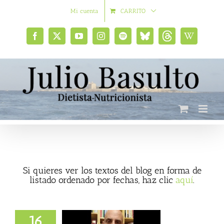
Saltar
Mi cuenta
CARRITO
al
contenido
Facebook
X
YouTube
Instagram
Spotify
Bluesky
Threads
Wikipedia
social
Si quieres ver los textos del blog en forma de
listado ordenado por fechas, haz clic
aquí
.
16
iene que ver la