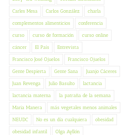
Carles Mesa
Carlos González
charla
complementos alimenticios
conferencia
curso
curso de formación
curso online
cáncer
El País
Entrevista
Francisco José Ojuelos
Francisco Ojuelos
Gente Despierta
Gente Sana
Juanjo Cáceres
Juan Revenga
Julio Basulto
lactancia
lactancia materna
la patraña de la semana
Maria Manera
más vegetales menos animales
NEUDC
No es un día cualquiera
obesidad
obesidad infantil
Olga Ayllón