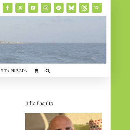
Facebook
X
YouTube
Instagram
Spotify
Bluesky
Threads
Wikipedia
social
ulta privada
Julio Basulto