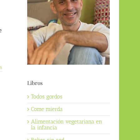
e
n
Libros
Todos gordos
Come mierda
Alimentación vegetariana en
la infancia