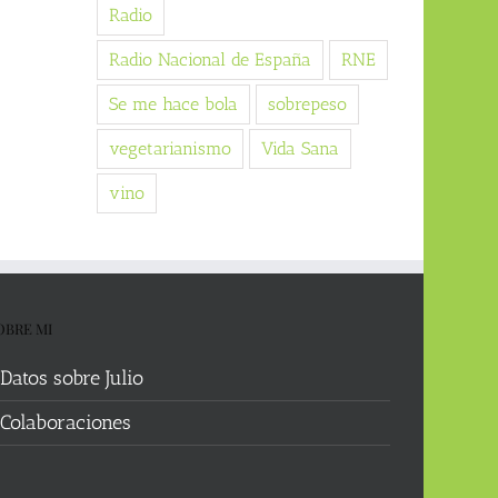
Radio
Radio Nacional de España
RNE
Se me hace bola
sobrepeso
vegetarianismo
Vida Sana
vino
OBRE MI
Datos sobre Julio
Colaboraciones