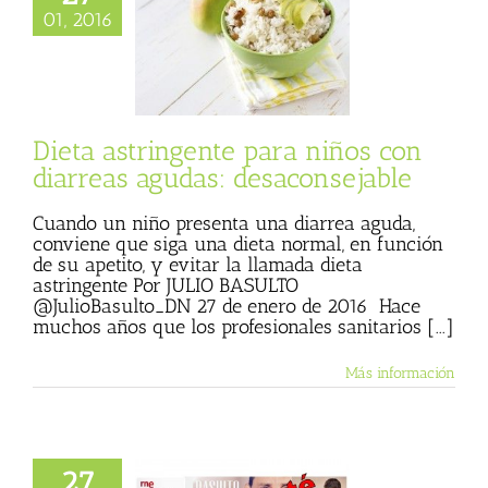
01, 2016
astringente para
n diarreas agudas:
saconsejable
Consumer
Dieta astringente para niños con
diarreas agudas: desaconsejable
Cuando un niño presenta una diarrea aguda,
conviene que siga una dieta normal, en función
de su apetito, y evitar la llamada dieta
astringente Por JULIO BASULTO
@JulioBasulto_DN 27 de enero de 2016 Hace
muchos años que los profesionales sanitarios [...]
Más información
27