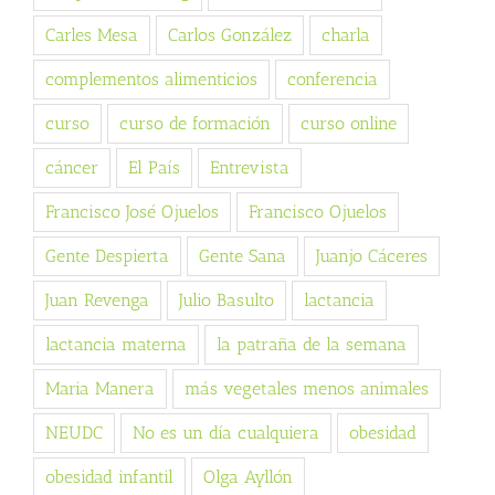
Carles Mesa
Carlos González
charla
complementos alimenticios
conferencia
curso
curso de formación
curso online
cáncer
El País
Entrevista
Francisco José Ojuelos
Francisco Ojuelos
Gente Despierta
Gente Sana
Juanjo Cáceres
Juan Revenga
Julio Basulto
lactancia
lactancia materna
la patraña de la semana
Maria Manera
más vegetales menos animales
NEUDC
No es un día cualquiera
obesidad
obesidad infantil
Olga Ayllón