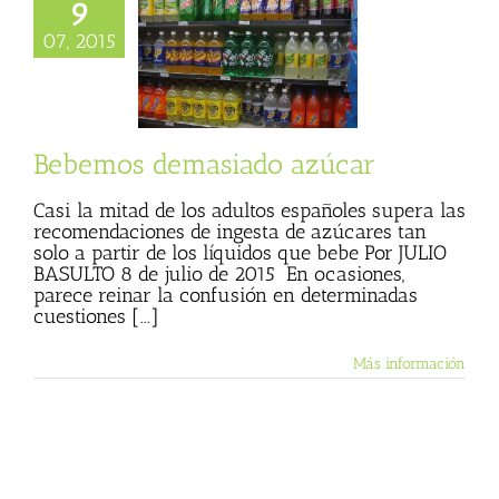
9
07, 2015
mos demasiado
azúcar
mer
Julio Basulto
og personal)
Bebemos demasiado azúcar
Casi la mitad de los adultos españoles supera las
recomendaciones de ingesta de azúcares tan
solo a partir de los líquidos que bebe Por JULIO
BASULTO 8 de julio de 2015 En ocasiones,
parece reinar la confusión en determinadas
cuestiones [...]
Más información