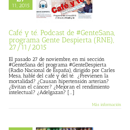
 té. Podcast de
11, 2015
Sana, programa
Despierta (RNE),
27/11/2015
ista
Gente Sana
Café y té. Podcast de #GenteSana,
programa Gente Despierta (RNE),
27/11/2015
El pasado 27 de noviembre, en mi sección
#GenteSana del programa #GenteDespierta
(Radio Nacional de España), dirigido por Carles
Mesa, hablé del café y del té. ¿Previenen la
mortalidad? ¿Causan hipertensión arterian?
¿Evitan el cáncer? ¿Mejoran el rendimiento
intelectual? ¿Adelgazan? [...]
Más información