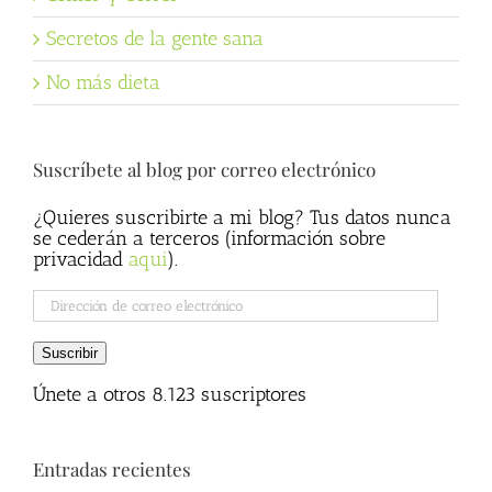
Secretos de la gente sana
No más dieta
Suscríbete al blog por correo electrónico
¿Quieres suscribirte a mi blog? Tus datos nunca
se cederán a terceros (información sobre
privacidad
aqui
).
Dirección
de
correo
Suscribir
electrónico
Únete a otros 8.123 suscriptores
Entradas recientes