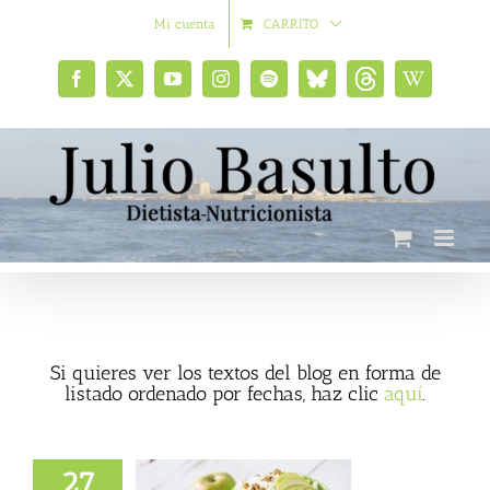
Saltar
Mi cuenta
CARRITO
al
contenido
Facebook
X
YouTube
Instagram
Spotify
Bluesky
Threads
Wikipedia
social
Si quieres ver los textos del blog en forma de
listado ordenado por fechas, haz clic
aquí
.
27