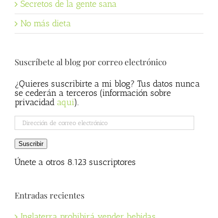
Secretos de la gente sana
No más dieta
Suscríbete al blog por correo electrónico
¿Quieres suscribirte a mi blog? Tus datos nunca
se cederán a terceros (información sobre
privacidad
aqui
).
Dirección
de
correo
Suscribir
electrónico
Únete a otros 8.123 suscriptores
Entradas recientes
Inglaterra prohibirá vender bebidas