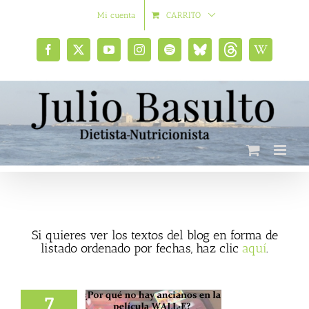
Saltar
Mi cuenta
CARRITO
al
contenido
Facebook
X
YouTube
Instagram
Spotify
Bluesky
Threads
Wikipedia
social
Si quieres ver los textos del blog en forma de
listado ordenado por fechas, haz clic
aquí
.
7