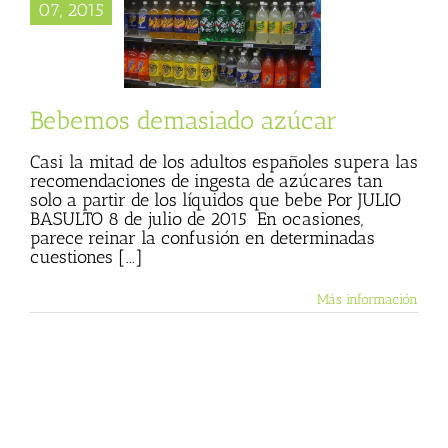
07, 2015
mos demasiado
azúcar
mer
Julio Basulto
og personal)
Bebemos demasiado azúcar
Casi la mitad de los adultos españoles supera las
recomendaciones de ingesta de azúcares tan
solo a partir de los líquidos que bebe Por JULIO
BASULTO 8 de julio de 2015 En ocasiones,
parece reinar la confusión en determinadas
cuestiones [...]
Más información