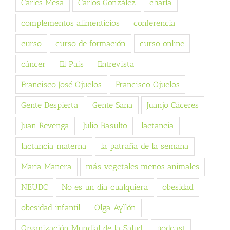
Carles Mesa
Carlos González
charla
complementos alimenticios
conferencia
curso
curso de formación
curso online
cáncer
El País
Entrevista
Francisco José Ojuelos
Francisco Ojuelos
Gente Despierta
Gente Sana
Juanjo Cáceres
Juan Revenga
Julio Basulto
lactancia
lactancia materna
la patraña de la semana
Maria Manera
más vegetales menos animales
NEUDC
No es un día cualquiera
obesidad
obesidad infantil
Olga Ayllón
Organización Mundial de la Salud
podcast