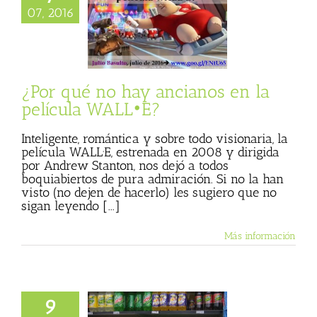
é no hay ancianos
07, 2016
película WALL•E?
 Basulto (Blog
l)
Textos de Julio
Basulto
¿Por qué no hay ancianos en la
película WALL•E?
Inteligente, romántica y sobre todo visionaria, la
película WALL·E, estrenada en 2008 y dirigida
por Andrew Stanton, nos dejó a todos
boquiabiertos de pura admiración. Si no la han
visto (no dejen de hacerlo) les sugiero que no
sigan leyendo [...]
Más información
9