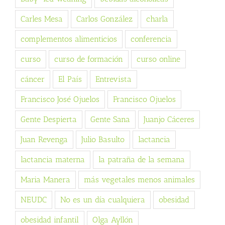
Carles Mesa
Carlos González
charla
complementos alimenticios
conferencia
curso
curso de formación
curso online
cáncer
El País
Entrevista
Francisco José Ojuelos
Francisco Ojuelos
Gente Despierta
Gente Sana
Juanjo Cáceres
Juan Revenga
Julio Basulto
lactancia
lactancia materna
la patraña de la semana
Maria Manera
más vegetales menos animales
NEUDC
No es un día cualquiera
obesidad
obesidad infantil
Olga Ayllón