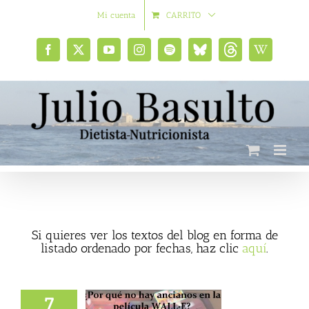
Saltar
Mi cuenta
CARRITO
al
contenido
Facebook
X
YouTube
Instagram
Spotify
Bluesky
Threads
Wikipedia
social
Si quieres ver los textos del blog en forma de
listado ordenado por fechas, haz clic
aquí
.
7