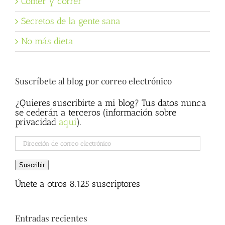
Comer y correr
Secretos de la gente sana
No más dieta
Suscríbete al blog por correo electrónico
¿Quieres suscribirte a mi blog? Tus datos nunca
se cederán a terceros (información sobre
privacidad
aqui
).
Dirección
de
correo
Suscribir
electrónico
Únete a otros 8.125 suscriptores
Entradas recientes