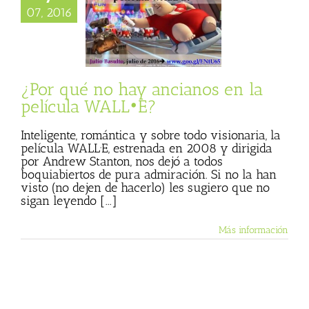
é no hay ancianos
07, 2016
película WALL•E?
 Basulto (Blog
l)
Textos de Julio
Basulto
¿Por qué no hay ancianos en la
película WALL•E?
Inteligente, romántica y sobre todo visionaria, la
película WALL·E, estrenada en 2008 y dirigida
por Andrew Stanton, nos dejó a todos
boquiabiertos de pura admiración. Si no la han
visto (no dejen de hacerlo) les sugiero que no
sigan leyendo [...]
Más información